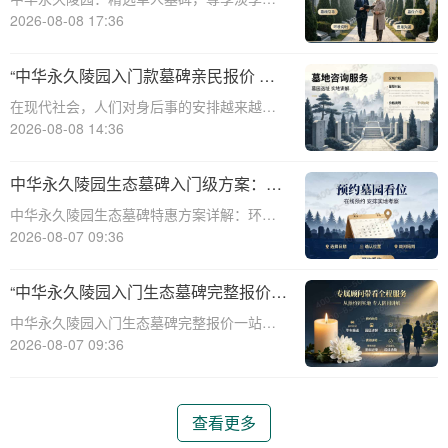
时优惠☎ 中华永久陵园电话:400-838-5063
2026-08-08 17:36
中华永久陵园，作为国内知名的陵园品牌，
始终以提供高品质的墓碑产品和服务为己
“中华永久陵园入门款墓碑亲民报价 一
任。本文将全面解析中华永久陵园多款
次性付清享折上折：超值优惠与便捷选
在现代社会，人们对身后事的安排越来越重
择的完美结合”
视，而墓碑作为逝者最后的尊严象征，其选
2026-08-08 14:36
择与设计也变得尤为重要。中华永久陵园作
为中国领先的陵园品牌，始终致力于为家属
中华永久陵园生态墓碑入门级方案：完
提供高品质、个性化的墓碑选择，同时注重
整报价与一站式服务打包特惠解析
中华永久陵园生态墓碑特惠方案详解：环
亲民价格和
保、经济、个性化选择☎ 中华永久陵园电
2026-08-07 09:36
话:400-838-5063随着人们对身后事的关注度
提升，选择一个环保且经济的陵园及墓碑成
“中华永久陵园入门生态墓碑完整报价
为许多家庭的考虑。中华永久陵园，作
一站式服务打包特惠详解”
中华永久陵园入门生态墓碑完整报价一站式
服务打包特惠详解☎ 中华永久陵园电话:400-
2026-08-07 09:36
838-5063中华永久陵园作为国内知名的陵园
之一，一直致力于提供高品质、个性化的墓
碑服务。生态墓碑作为一种环保、
查看更多