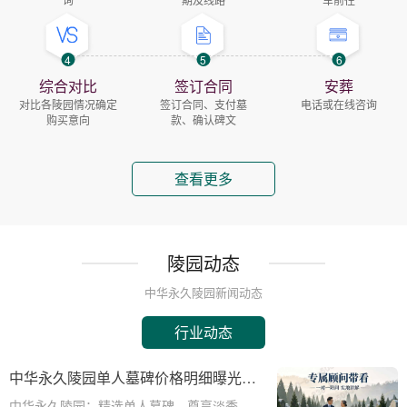
4
5
6
综合对比
签订合同
安葬
对比各陵园情况确定
签订合同、支付墓
电话或在线咨询
购买意向
款、确认碑文
查看更多
陵园动态
中华永久陵园新闻动态
行业动态
中华永久陵园单人墓碑价格明细曝光：
淡季下单立省数千，限时优惠深度解析
中华永久陵园：精选单人墓碑，尊享淡季限