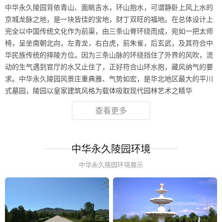
中华永久陵园背依青山、面眺吉水，环山抱水，可谓静卧上风上水的
京城龙脉之地，是一块皆佳的宝地，财丁双旺的福地。在总体设计上
完全以中国传统文化作为前渠，由三条山脊环绕而成，宛如一把太师
椅，呈坐南朝北向，左青龙，右白虎，前朱雀，后玄武，及其符合中
华民族传统的择陵方位。因为三条山脉的环绕挡住了外界的风吹，流
动的生气遇到官厅的水又止住了，正好符合山环水抱，藏风纳气的要
求。中华永久陵园风景庄重典雅、气势如宏，是华北地区最大的平川
式墓园，陵园以皇家建筑风格为载体吸取现代园林艺术之精华
查看更多
中华永久陵园环境
中华永久陵园环境展示