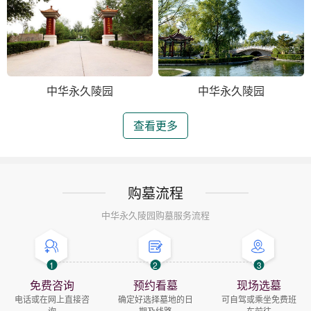
中华永久陵园
中华永久陵园
查看更多
购墓流程
中华永久陵园购墓服务流程
1
2
3
免费咨询
预约看墓
现场选墓
电话或在网上直接咨
确定好选择墓地的日
可自驾或乘坐免费班
询
期及线路
车前往