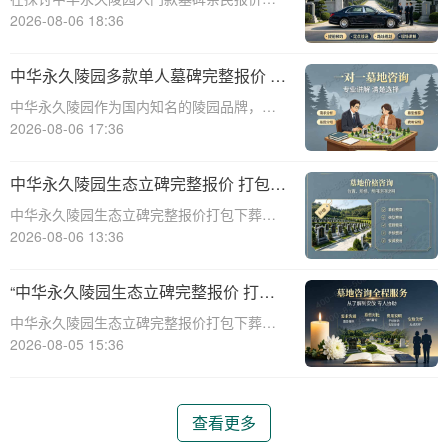
择的完美结合”
一主题时，我们首先需要理解墓碑选择的重
2026-08-06 18:36
要性及其对逝者与生者的影响。墓碑不仅是
对逝者的纪念，也是对生者情感的寄托。因
中华永久陵园多款单人墓碑完整报价 淡
此，选择一款既符合预算又具有纪念意义的
季下单直降数千元详解
中华永久陵园作为国内知名的陵园品牌，提
墓碑显得尤
供多种单人墓碑选择，满足不同客户的需
2026-08-06 17:36
求。本文将详细介绍中华永久陵园多款单人
墓碑的完整报价，并解释淡季下单直降数千
中华永久陵园生态立碑完整报价 打包下
元的优惠政策，帮助消费者做出明智的选
葬服务同步享折扣详解
中华永久陵园生态立碑完整报价打包下葬服
择。☎ 中华永
务同步享折扣详解☎ 中华永久陵园电话:400-
2026-08-06 13:36
838-5063在现代社会，人们对死亡和身后事
的规划越来越重视。中华永久陵园作为国内
“中华永久陵园生态立碑完整报价 打包
知名的陵园品牌，提供了一系列生
下葬服务同步享折扣：全方位福利解析
中华永久陵园生态立碑完整报价打包下葬服
与专属优惠”
务同步享折扣：全方位福利解析与专属优惠
2026-08-05 15:36
☎ 中华永久陵园电话:400-838-5063在现代
社会，人们对生命的尊重和对逝者的缅怀方
式有了更多的选择。中华永久陵园作
查看更多