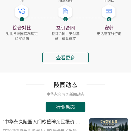
4
5
6
综合对比
签订合同
安葬
对比各陵园情况确定
签订合同、支付墓
电话或在线咨询
购买意向
款、确认碑文
查看更多
陵园动态
中华永久陵园新闻动态
行业动态
“中华永久陵园入门款墓碑亲民报价 一
次性付清享折上折：超值优惠与便捷选
在探讨中华永久陵园入门款墓碑亲民报价这