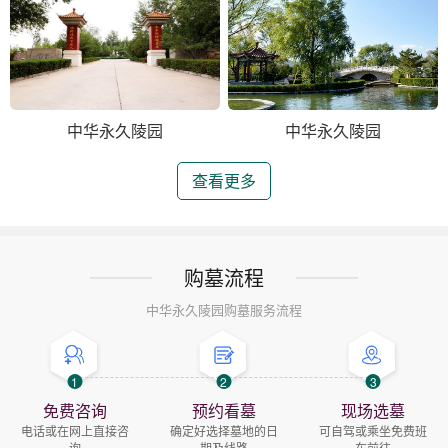
中华永久陵园
中华永久陵园
查看更多
购墓流程
中华永久陵园购墓服务流程
1
2
3
免费咨询
预约看墓
现场选墓
电话或在网上直接咨
确定好选择墓地的日
可自驾或乘坐免费班
询
期及线路
车前往