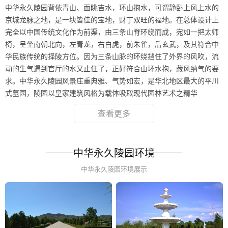
中华永久陵园背依青山、面眺吉水，环山抱水，可谓静卧上风上水的
京城龙脉之地，是一块皆佳的宝地，财丁双旺的福地。在总体设计上
完全以中国传统文化作为前渠，由三条山脊环绕而成，宛如一把太师
椅，呈坐南朝北向，左青龙，右白虎，前朱雀，后玄武，及其符合中
华民族传统的择陵方位。因为三条山脉的环绕挡住了外界的风吹，流
动的生气遇到官厅的水又止住了，正好符合山环水抱，藏风纳气的要
求。中华永久陵园风景庄重典雅、气势如宏，是华北地区最大的平川
式墓园，陵园以皇家建筑风格为载体吸取现代园林艺术之精华
查看更多
中华永久陵园环境
中华永久陵园环境展示