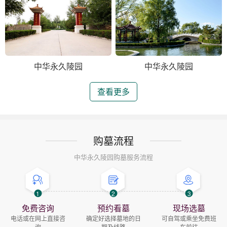
中华永久陵园
中华永久陵园
查看更多
购墓流程
中华永久陵园购墓服务流程
1
2
3
免费咨询
预约看墓
现场选墓
电话或在网上直接咨
确定好选择墓地的日
可自驾或乘坐免费班
询
期及线路
车前往