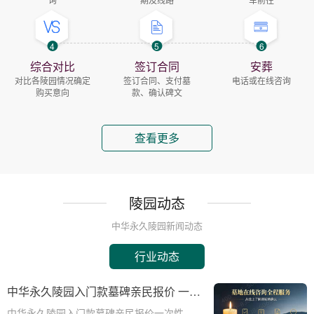
4
5
6
综合对比
签订合同
安葬
对比各陵园情况确定
签订合同、支付墓
电话或在线咨询
购买意向
款、确认碑文
查看更多
陵园动态
中华永久陵园新闻动态
行业动态
中华永久陵园入门款墓碑亲民报价 一次
性付清享折上折活动详解
中华永久陵园入门款墓碑亲民报价一次性付