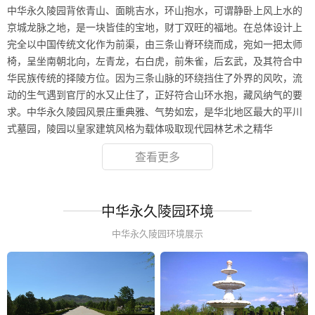
中华永久陵园背依青山、面眺吉水，环山抱水，可谓静卧上风上水的
京城龙脉之地，是一块皆佳的宝地，财丁双旺的福地。在总体设计上
完全以中国传统文化作为前渠，由三条山脊环绕而成，宛如一把太师
椅，呈坐南朝北向，左青龙，右白虎，前朱雀，后玄武，及其符合中
华民族传统的择陵方位。因为三条山脉的环绕挡住了外界的风吹，流
动的生气遇到官厅的水又止住了，正好符合山环水抱，藏风纳气的要
求。中华永久陵园风景庄重典雅、气势如宏，是华北地区最大的平川
式墓园，陵园以皇家建筑风格为载体吸取现代园林艺术之精华
查看更多
中华永久陵园环境
中华永久陵园环境展示