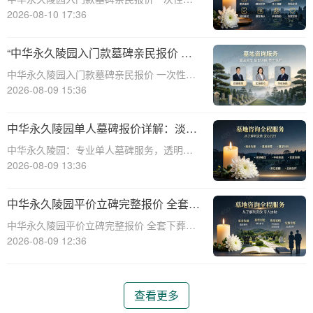
清享折上折活动详解☎ 中华永久陵园电
2026-08-10 17:36
话:400-838-5063中华永久陵园，作为一家深
受公众信赖的陵园品牌，一直致力于为家属
“中华永久陵园入门款墓碑亲民报价 一
提供高品质、高性价比的殡葬服务。近
次性付清享折上折：超值安葬方案深度
中华永久陵园入门款墓碑亲民报价 一次性付
解析”
清享折上折：超值安葬方案深度解析☎ 中华
2026-08-09 15:36
永久陵园电话:400-838-5063在人生的旅程
中，我们总会面临生离死别的时刻。当亲人
中华永久陵园单人墓碑报价详解：淡季
离世，选择一个合适的安葬地点，
下单享数千元优惠
中华永久陵园：专业单人墓碑服务，透明报
价与淡季优惠助力您选择理想安息之地☎ 中
2026-08-09 13:36
华永久陵园电话:400-838-5063中华永久陵
园，作为业界领先的陵园服务提供商，深知
中华永久陵园平价立碑完整报价 全套下
每一座墓碑背后承载的深情与敬意。
葬流程打包降价详解
中华永久陵园平价立碑完整报价 全套下葬流
程打包降价详解☎ 中华永久陵园电话:400-
2026-08-09 12:36
838-5063在人生的旅途中，每个人都会经历
生老病死。当我们的亲人离开这个世界，留
下的是无尽的思念和缅怀。而中华
查看更多