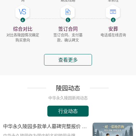
4
5
6
综合对比
签订合同
安葬
对比各陵园情况确定
签订合同、支付墓
电话或在线咨询
购买意向
款、确认碑文
查看更多
陵园动态
中华永久陵园新闻动态
行业动态
中华永久陵园多款单人墓碑完整报价 淡
季下单直降数千元详解
中华永久陵园作为国内知名的陵园品牌，提