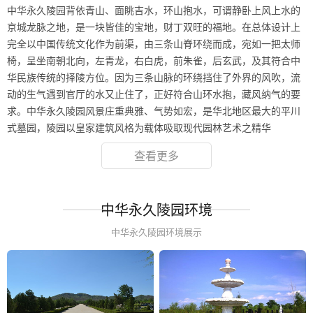
中华永久陵园背依青山、面眺吉水，环山抱水，可谓静卧上风上水的
京城龙脉之地，是一块皆佳的宝地，财丁双旺的福地。在总体设计上
完全以中国传统文化作为前渠，由三条山脊环绕而成，宛如一把太师
椅，呈坐南朝北向，左青龙，右白虎，前朱雀，后玄武，及其符合中
华民族传统的择陵方位。因为三条山脉的环绕挡住了外界的风吹，流
动的生气遇到官厅的水又止住了，正好符合山环水抱，藏风纳气的要
求。中华永久陵园风景庄重典雅、气势如宏，是华北地区最大的平川
式墓园，陵园以皇家建筑风格为载体吸取现代园林艺术之精华
查看更多
中华永久陵园环境
中华永久陵园环境展示