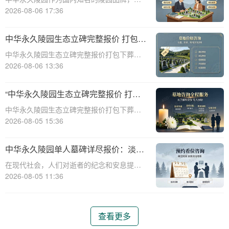
供多种单人墓碑选择，满足不同客户的需
2026-08-06 17:36
求。本文将详细介绍中华永久陵园多款单人
墓碑的完整报价，并解释淡季下单直降数千
中华永久陵园生态立碑完整报价 打包下
元的优惠政策，帮助消费者做出明智的选
葬服务同步享折扣详解
中华永久陵园生态立碑完整报价打包下葬服
择。☎ 中华永
务同步享折扣详解☎ 中华永久陵园电话:400-
2026-08-06 13:36
838-5063在现代社会，人们对死亡和身后事
的规划越来越重视。中华永久陵园作为国内
“中华永久陵园生态立碑完整报价 打包
知名的陵园品牌，提供了一系列生
下葬服务同步享折扣：全方位福利解析
中华永久陵园生态立碑完整报价打包下葬服
与专属优惠”
务同步享折扣：全方位福利解析与专属优惠
2026-08-05 15:36
☎ 中华永久陵园电话:400-838-5063在现代
社会，人们对生命的尊重和对逝者的缅怀方
中华永久陵园单人墓碑详尽报价：淡季
式有了更多的选择。中华永久陵园作
订购享数千元优惠
在现代社会，人们对逝者的纪念和安息提出
了更高的要求。作为国内知名的陵园品牌，
2026-08-05 11:36
中华永久陵园提供多种单人墓碑选择，以满
足不同客户的需求。本文将详细介绍中华永
久陵园多款单人墓碑的报价详情，并解读淡
查看更多
季下单直降