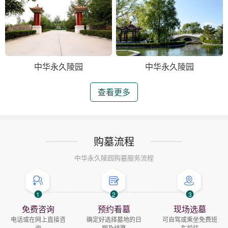
中华永久陵园
中华永久陵园
查看更多
购墓流程
中华永久陵园购墓服务流程
1
2
3
免费咨询
预约看墓
现场选墓
电话或在网上直接咨
确定好选择墓地的日
可自驾或乘坐免费班
询
期及线路
车前往