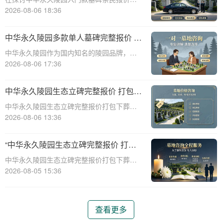
择的完美结合”
一主题时，我们首先需要理解墓碑选择的重
2026-08-06 18:36
要性及其对逝者与生者的影响。墓碑不仅是
对逝者的纪念，也是对生者情感的寄托。因
中华永久陵园多款单人墓碑完整报价 淡
此，选择一款既符合预算又具有纪念意义的
季下单直降数千元详解
中华永久陵园作为国内知名的陵园品牌，提
墓碑显得尤
供多种单人墓碑选择，满足不同客户的需
2026-08-06 17:36
求。本文将详细介绍中华永久陵园多款单人
墓碑的完整报价，并解释淡季下单直降数千
中华永久陵园生态立碑完整报价 打包下
元的优惠政策，帮助消费者做出明智的选
葬服务同步享折扣详解
中华永久陵园生态立碑完整报价打包下葬服
择。☎ 中华永
务同步享折扣详解☎ 中华永久陵园电话:400-
2026-08-06 13:36
838-5063在现代社会，人们对死亡和身后事
的规划越来越重视。中华永久陵园作为国内
“中华永久陵园生态立碑完整报价 打包
知名的陵园品牌，提供了一系列生
下葬服务同步享折扣：全方位福利解析
中华永久陵园生态立碑完整报价打包下葬服
与专属优惠”
务同步享折扣：全方位福利解析与专属优惠
2026-08-05 15:36
☎ 中华永久陵园电话:400-838-5063在现代
社会，人们对生命的尊重和对逝者的缅怀方
式有了更多的选择。中华永久陵园作
查看更多