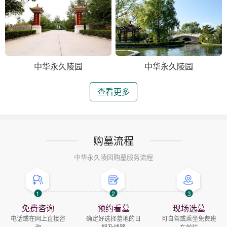
中华永久陵园
中华永久陵园
查看更多
购墓流程
中华永久陵园购墓服务流程
1
2
3
免费咨询
预约看墓
现场选墓
电话或在网上直接咨
确定好选择墓地的日
可自驾或乘坐免费班
询
期及线路
车前往