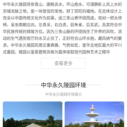
中华永久陵园背依青山、面眺吉水，环山抱水，可谓静卧上风上水的
京城龙脉之地，是一块皆佳的宝地，财丁双旺的福地。在总体设计上
完全以中国传统文化作为前渠，由三条山脊环绕而成，宛如一把太师
椅，呈坐南朝北向，左青龙，右白虎，前朱雀，后玄武，及其符合中
华民族传统的择陵方位。因为三条山脉的环绕挡住了外界的风吹，流
动的生气遇到官厅的水又止住了，正好符合山环水抱，藏风纳气的要
求。中华永久陵园风景庄重典雅、气势如宏，是华北地区最大的平川
式墓园，陵园以皇家建筑风格为载体吸取现代园林艺术之精华
查看更多
中华永久陵园环境
中华永久陵园环境展示