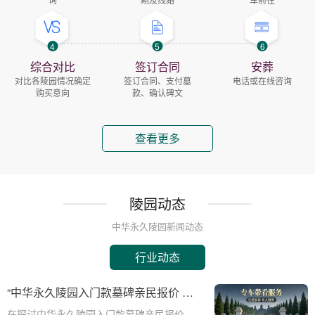
4
5
6
综合对比
签订合同
安葬
对比各陵园情况确定
签订合同、支付墓
电话或在线咨询
购买意向
款、确认碑文
查看更多
陵园动态
中华永久陵园新闻动态
行业动态
“中华永久陵园入门款墓碑亲民报价 一
次性付清享折上折：超值优惠与便捷选
在探讨中华永久陵园入门款墓碑亲民报价这