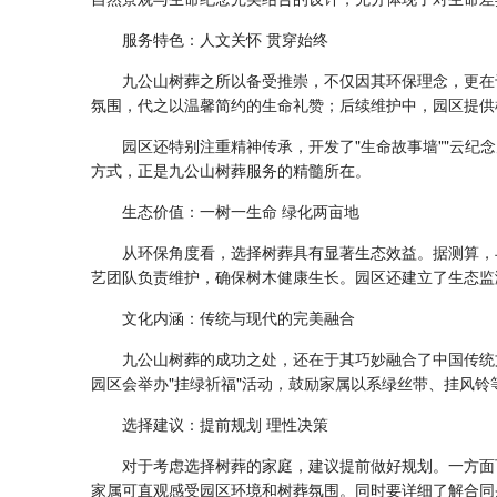
服务特色：人文关怀 贯穿始终
九公山树葬之所以备受推崇，不仅因其环保理念，更在
氛围，代之以温馨简约的生命礼赞；后续维护中，园区提供
园区还特别注重精神传承，开发了"生命故事墙""云
方式，正是九公山树葬服务的精髓所在。
生态价值：一树一生命 绿化两亩地
从环保角度看，选择树葬具有显著生态效益。据测算，
艺团队负责维护，确保树木健康生长。园区还建立了生态监
文化内涵：传统与现代的完美融合
九公山树葬的成功之处，还在于其巧妙融合了中国传统
园区会举办"挂绿祈福"活动，鼓励家属以系绿丝带、挂风
选择建议：提前规划 理性决策
对于考虑选择树葬的家庭，建议提前做好规划。一方面
家属可直观感受园区环境和树葬氛围。同时要详细了解合同