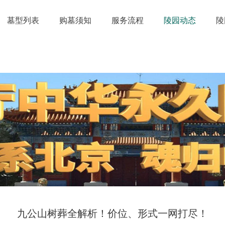
墓型列表
购墓须知
服务流程
陵园动态
陵
九公山树葬全解析！价位、形式一网打尽！