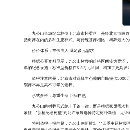
九公山长城纪念林
位于北京市怀柔区，是经北京市民政
括树葬在内的多种生态葬式。与传统墓葬相比，树葬最大的
价位体系：丰俭由人 满足多元需求
根据公开资料显示，九公山树葬的价格区间较为宽泛，
单的纪念设施；标准型价格在3-5万元区间，增加了更具设
值得注意的是，北京市对选择生态葬的市民提供500
殡葬不再是高不可攀的选择。
形式多样：尊重生命 回归自然
九公山的树葬形式绝非千篇一律，而是根据家属需求和
象征；"新植纪念树型"则允许家属选择特定树种新植，见证
特别值得一提的是，九公山创新推出了"四季主题树葬
自然景观与生命纪念完美结合的设计，充分体现了对生命差