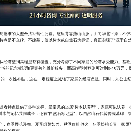
局批准的大型合法经营性公墓。这里背靠燕山山脉，面向华北平原，不仅
特点是不立碑、不建墓，仅以树木或自然石为标记，真正实现了"源于自然
从经济型到高端型都有覆盖，充分考虑了不同家庭的经济承受能力。基础
计感的纪念标识和更完善的维护服务；而高端型树葬则可达到8-10万元，
0元的一次性补贴，这在一定程度上减轻了家属的经济负担。同时，九公山
逝者特点提供了多种选择。最常见的当属"树木认养型"，家属可以认养一
树木与记忆共同成长；还有"自然石标记型"，以自然山石代替传统墓碑，
区"，春季樱花漫舞、夏季绿荫如盖、秋季红叶似火、冬季松柏长青，家属
异化的尊重。