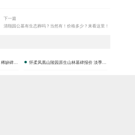
下一篇
清颐园公墓有生态葬吗？当然有！价格多少？来看这里！
 稀缺碑位
怀柔凤凰山陵园原生山林墓碑报价 淡季专
属折扣福利详解