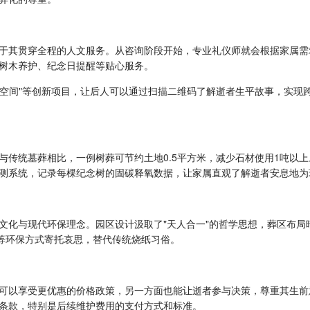
于其贯穿全程的人文服务。从咨询阶段开始，专业礼仪师就会根据家属需
树木养护、纪念日提醒等贴心服务。
纪念空间"等创新项目，让后人可以通过扫描二维码了解逝者生平故事，实
与传统墓葬相比，一例树葬可节约土地0.5平方米，减少石材使用1吨以
测系统，记录每棵纪念树的固碳释氧数据，让家属直观了解逝者安息地为
文化与现代环保理念。园区设计汲取了"天人合一"的哲学思想，葬区布局
铃等环保方式寄托哀思，替代传统烧纸习俗。
可以享受更优惠的价格政策，另一方面也能让逝者参与决策，尊重其生前
条款，特别是后续维护费用的支付方式和标准。