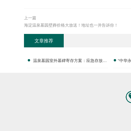
上一篇
海淀温泉墓园壁葬价格大放送！地址也一并告诉你！
文章推荐
温泉墓园室外墓碑寄存方案：应急存放配
“中华
套活动减免政策详解
付清