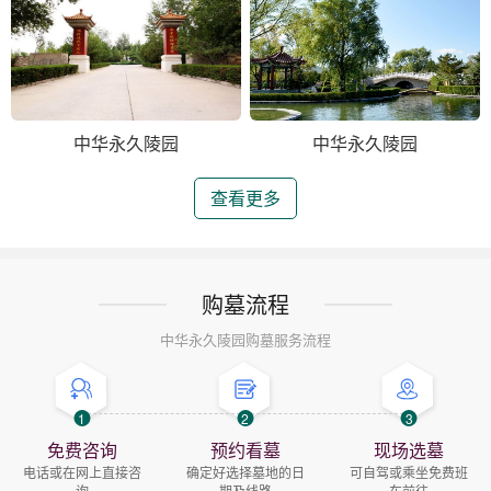
中华永久陵园
中华永久陵园
查看更多
购墓流程
中华永久陵园购墓服务流程
1
2
3
免费咨询
预约看墓
现场选墓
电话或在网上直接咨
确定好选择墓地的日
可自驾或乘坐免费班
询
期及线路
车前往