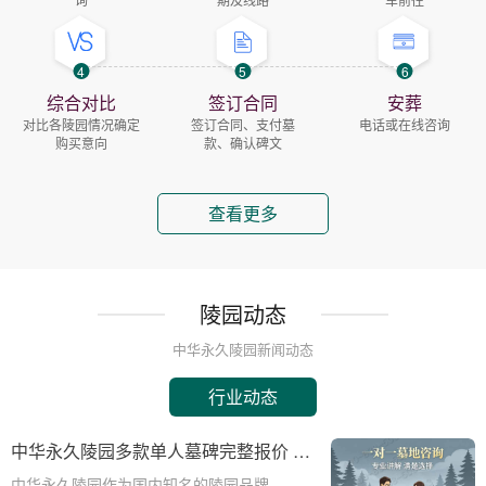
4
5
6
综合对比
签订合同
安葬
对比各陵园情况确定
签订合同、支付墓
电话或在线咨询
购买意向
款、确认碑文
查看更多
陵园动态
中华永久陵园新闻动态
行业动态
中华永久陵园多款单人墓碑完整报价 淡
季下单直降数千元详解
中华永久陵园作为国内知名的陵园品牌，提