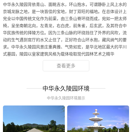
中华永久陵园背依青山、面眺吉水，环山抱水，可谓静卧上风上水的
京城龙脉之地，是一块皆佳的宝地，财丁双旺的福地。在总体设计上
完全以中国传统文化作为前渠，由三条山脊环绕而成，宛如一把太师
椅，呈坐南朝北向，左青龙，右白虎，前朱雀，后玄武，及其符合中
华民族传统的择陵方位。因为三条山脉的环绕挡住了外界的风吹，流
动的生气遇到官厅的水又止住了，正好符合山环水抱，藏风纳气的要
求。中华永久陵园风景庄重典雅、气势如宏，是华北地区最大的平川
式墓园，陵园以皇家建筑风格为载体吸取现代园林艺术之精华
查看更多
中华永久陵园环境
中华永久陵园环境展示