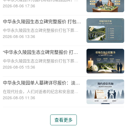
供多种单人墓碑选择，满足不同客户的需
2026-08-06 17:36
求。本文将详细介绍中华永久陵园多款单人
墓碑的完整报价，并解释淡季下单直降数千
中华永久陵园生态立碑完整报价 打包下
元的优惠政策，帮助消费者做出明智的选
葬服务同步享折扣详解
中华永久陵园生态立碑完整报价打包下葬服
择。☎ 中华永
务同步享折扣详解☎ 中华永久陵园电话:400-
2026-08-06 13:36
838-5063在现代社会，人们对死亡和身后事
的规划越来越重视。中华永久陵园作为国内
“中华永久陵园生态立碑完整报价 打包
知名的陵园品牌，提供了一系列生
下葬服务同步享折扣：全方位福利解析
中华永久陵园生态立碑完整报价打包下葬服
与专属优惠”
务同步享折扣：全方位福利解析与专属优惠
2026-08-05 15:36
☎ 中华永久陵园电话:400-838-5063在现代
社会，人们对生命的尊重和对逝者的缅怀方
中华永久陵园单人墓碑详尽报价：淡季
式有了更多的选择。中华永久陵园作
订购享数千元优惠
在现代社会，人们对逝者的纪念和安息提出
了更高的要求。作为国内知名的陵园品牌，
2026-08-05 11:36
中华永久陵园提供多种单人墓碑选择，以满
足不同客户的需求。本文将详细介绍中华永
久陵园多款单人墓碑的报价详情，并解读淡
查看更多
季下单直降