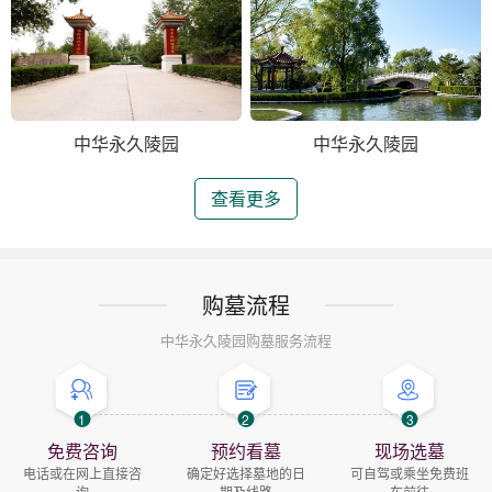
中华永久陵园
中华永久陵园
查看更多
购墓流程
中华永久陵园购墓服务流程
1
2
3
免费咨询
预约看墓
现场选墓
电话或在网上直接咨
确定好选择墓地的日
可自驾或乘坐免费班
询
期及线路
车前往