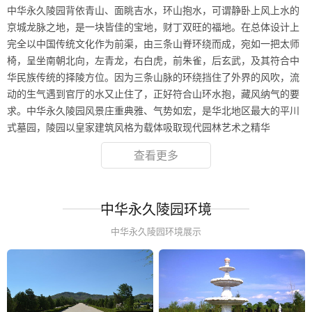
中华永久陵园背依青山、面眺吉水，环山抱水，可谓静卧上风上水的
京城龙脉之地，是一块皆佳的宝地，财丁双旺的福地。在总体设计上
完全以中国传统文化作为前渠，由三条山脊环绕而成，宛如一把太师
椅，呈坐南朝北向，左青龙，右白虎，前朱雀，后玄武，及其符合中
华民族传统的择陵方位。因为三条山脉的环绕挡住了外界的风吹，流
动的生气遇到官厅的水又止住了，正好符合山环水抱，藏风纳气的要
求。中华永久陵园风景庄重典雅、气势如宏，是华北地区最大的平川
式墓园，陵园以皇家建筑风格为载体吸取现代园林艺术之精华
查看更多
中华永久陵园环境
中华永久陵园环境展示