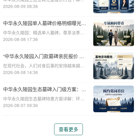
务同步享折扣详解☎ 中华永久陵园电话:400-
2026-08-09 08:36
838-5063中华永久陵园作为国内知名的陵园
之一，一直致力于为用户提供高品质的殡葬
中华永久陵园单人墓碑价格明细曝光：
服务。生态立碑作为一种新型的殡
淡季下单立省数千，限时优惠深度解析
中华永久陵园：精选单人墓碑，尊享淡季限
时优惠☎ 中华永久陵园电话:400-838-5063
2026-08-08 17:36
中华永久陵园，作为国内知名的陵园品牌，
始终以提供高品质的墓碑产品和服务为己
“中华永久陵园入门款墓碑亲民报价 一
任。本文将全面解析中华永久陵园多款
次性付清享折上折：超值优惠与便捷选
在现代社会，人们对身后事的安排越来越重
择的完美结合”
视，而墓碑作为逝者最后的尊严象征，其选
2026-08-08 14:36
择与设计也变得尤为重要。中华永久陵园作
为中国领先的陵园品牌，始终致力于为家属
中华永久陵园生态墓碑入门级方案：完
提供高品质、个性化的墓碑选择，同时注重
整报价与一站式服务打包特惠解析
中华永久陵园生态墓碑特惠方案详解：环
亲民价格和
保、经济、个性化选择☎ 中华永久陵园电
2026-08-07 09:36
话:400-838-5063随着人们对身后事的关注度
提升，选择一个环保且经济的陵园及墓碑成
为许多家庭的考虑。中华永久陵园，作
查看更多