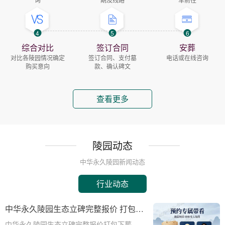
4
5
6
综合对比
签订合同
安葬
对比各陵园情况确定
签订合同、支付墓
电话或在线咨询
购买意向
款、确认碑文
查看更多
陵园动态
中华永久陵园新闻动态
行业动态
中华永久陵园生态立碑完整报价 打包下
葬服务同步享折扣详解
中华永久陵园生态立碑完整报价打包下葬服