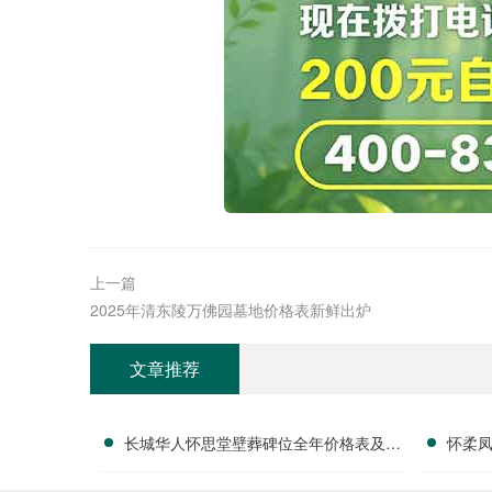
上一篇
2025年清东陵万佛园墓地价格表新鲜出炉
文章推荐
长城华人怀思堂壁葬碑位全年价格表及团
怀柔
购专属折扣福利详解