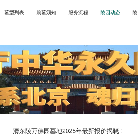
墓型列表
购墓须知
服务流程
陵园动态
陵
清东陵万佛园墓地2025年最新报价揭晓！