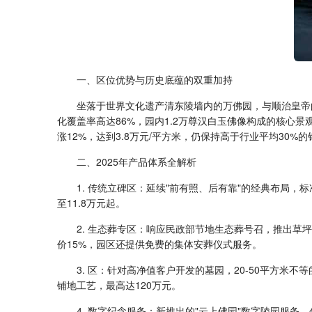
一、区位优势与历史底蕴的双重加持
坐落于世界文化遗产清东陵墙内的万佛园，与顺治皇帝的
化覆盖率高达86%，园内1.2万尊汉白玉佛像构成的核心
涨12%，达到3.8万元/平方米，仍保持高于行业平均30%
二、2025年产品体系全解析
1. 传统立碑区：延续"前有照、后有靠"的经典布局，标
至11.8万元起。
2. 生态葬专区：响应民政部节地生态葬号召，推出草坪
价15%，园区还提供免费的集体安葬仪式服务。
3. 区：针对高净值客户开发的墓园，20-50平方米
铺地工艺，最高达120万元。
4. 数字纪念服务：新推出的"云上佛园"数字陵园服务