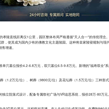
孝陵直线距离仅1公里，园区整体布局严格遵循"天人合一"的传统理念。
景观群，使其成为国内少有的佛教文化主题陵园。这种将皇家陵寝规制与现代
的销售增速。
准单穴墓位报价4.2-6.8万元，双穴墓位6.5-9.8万元。新增的"福寿
葬（1.2万元/位）、树葬（9800元/位）及花坛葬（1.5万元/位）三
不等的独立院落式设计，配备专属祭祀广场与VR追思系统，报价28万-80
，包含3D墓位展示、远程祭祀直播、AI人生传记生成等功能，年费制980