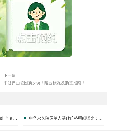
下一篇
平谷归山陵园新探访！陵园概况及购墓指南！
价 全套刻
中华永久陵园单人墓碑价格明细曝光：淡
户福利分析
季下单立省数千，限时优惠深度解析