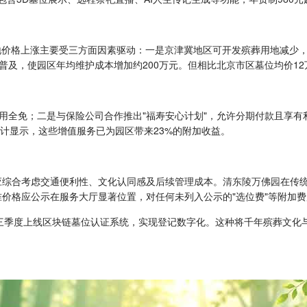
墓地价格上涨主要受三方面因素驱动：一是京津冀地区可开发殡葬用地减少，
及，使园区年均维护成本增加约200万元。但相比北京市区墓位均价12
用全免；二是与保险公司合作推出"福寿安心计划"，允许分期付款且享有
。统计显示，这些增值服务已为园区带来23%的附加收益。
应综合考虑交通便利性、文化认同感及后续管理成本。
清东陵万佛园
在传
准价格应公示在服务大厅显著位置，对任何未列入公示的"选位费"等附加
5年三季度上线区块链墓位认证系统，实现登记数字化。这种将千年殡葬文