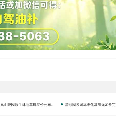
凤凰山陵园原生林地墓碑底价公布，
清颐园陵园标准化墓碑无加价定
安静好位限时特惠进行中
字安葬费享减免政策详解及用