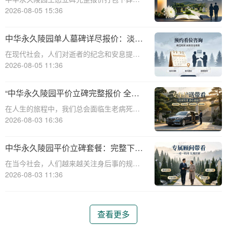
与专属优惠”
务同步享折扣：全方位福利解析与专属优惠
2026-08-05 15:36
☎ 中华永久陵园电话:400-838-5063在现代
社会，人们对生命的尊重和对逝者的缅怀方
中华永久陵园单人墓碑详尽报价：淡季
式有了更多的选择。中华永久陵园作
订购享数千元优惠
在现代社会，人们对逝者的纪念和安息提出
了更高的要求。作为国内知名的陵园品牌，
2026-08-05 11:36
中华永久陵园提供多种单人墓碑选择，以满
足不同客户的需求。本文将详细介绍中华永
“中华永久陵园平价立碑完整报价 全套
久陵园多款单人墓碑的报价详情，并解读淡
下葬流程打包降价”
在人生的旅程中，我们总会面临生老病死的
季下单直降
自然规律。当我们的亲人或挚爱离去，如何
2026-08-03 16:36
妥善安排他们的身后事，成为每个家庭必须
面对的重要课题。中华永久陵园作为一家专
中华永久陵园平价立碑套餐：完整下葬
业的陵园服务机构，致力于为家属提供平
流程打包优惠咨询指南
在当今社会，人们越来越关注身后事的规划
价、便捷的立
与安排。作为国内知名的陵园品牌，中华永
2026-08-03 11:36
久陵园凭借其平价立碑与全套下葬流程打包
服务，赢得了众多家庭的信赖与认可。本文
将围绕中华永久陵园平价立碑的详细报价、
查看更多
全套下葬流