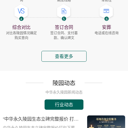
4
5
6
综合对比
签订合同
安葬
对比各陵园情况确定
签订合同、支付墓
电话或在线咨询
购买意向
款、确认碑文
查看更多
陵园动态
中华永久陵园新闻动态
行业动态
“中华永久陵园生态立碑完整报价 打包
下葬服务同步享折扣：全方位福利解析
中华永久陵园生态立碑完整报价打包下葬服