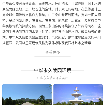
中华永久陵园背依青山、面眺吉水，环山抱水，可谓静卧上风上水的
京城龙脉之地，是一块皆佳的宝地，财丁双旺的福地。在总体设计上
完全以中国传统文化作为前渠，由三条山脊环绕而成，宛如一把太师
椅，呈坐南朝北向，左青龙，右白虎，前朱雀，后玄武，及其符合中
华民族传统的择陵方位。因为三条山脉的环绕挡住了外界的风吹，流
动的生气遇到官厅的水又止住了，正好符合山环水抱，藏风纳气的要
求。中华永久陵园风景庄重典雅、气势如宏，是华北地区最大的平川
式墓园，陵园以皇家建筑风格为载体吸取现代园林艺术之精华
查看更多
中华永久陵园环境
中华永久陵园环境展示