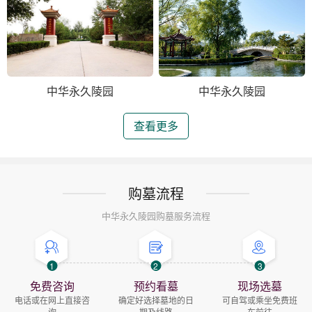
中华永久陵园
中华永久陵园
查看更多
购墓流程
中华永久陵园购墓服务流程
1
2
3
免费咨询
预约看墓
现场选墓
电话或在网上直接咨
确定好选择墓地的日
可自驾或乘坐免费班
询
期及线路
车前往