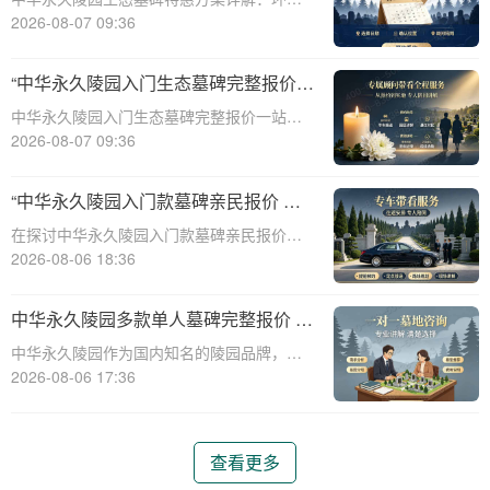
保、经济、个性化选择☎ 中华永久陵园电
2026-08-07 09:36
话:400-838-5063随着人们对身后事的关注度
提升，选择一个环保且经济的陵园及墓碑成
“中华永久陵园入门生态墓碑完整报价
为许多家庭的考虑。中华永久陵园，作
一站式服务打包特惠详解”
中华永久陵园入门生态墓碑完整报价一站式
服务打包特惠详解☎ 中华永久陵园电话:400-
2026-08-07 09:36
838-5063中华永久陵园作为国内知名的陵园
之一，一直致力于提供高品质、个性化的墓
“中华永久陵园入门款墓碑亲民报价 一
碑服务。生态墓碑作为一种环保、
次性付清享折上折：超值优惠与便捷选
在探讨中华永久陵园入门款墓碑亲民报价这
择的完美结合”
一主题时，我们首先需要理解墓碑选择的重
2026-08-06 18:36
要性及其对逝者与生者的影响。墓碑不仅是
对逝者的纪念，也是对生者情感的寄托。因
中华永久陵园多款单人墓碑完整报价 淡
此，选择一款既符合预算又具有纪念意义的
季下单直降数千元详解
中华永久陵园作为国内知名的陵园品牌，提
墓碑显得尤
供多种单人墓碑选择，满足不同客户的需
2026-08-06 17:36
求。本文将详细介绍中华永久陵园多款单人
墓碑的完整报价，并解释淡季下单直降数千
元的优惠政策，帮助消费者做出明智的选
查看更多
择。☎ 中华永