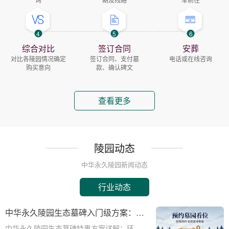
4
5
6
综合对比
签订合同
安葬
对比各陵园情况确定
签订合同、支付墓
电话或在线咨询
购买意向
款、确认碑文
查看更多
陵园动态
中华永久陵园新闻动态
行业动态
中华永久陵园生态墓碑入门级方案：完
整报价与一站式服务打包特惠解析
中华永久陵园生态墓碑特惠方案详解：环