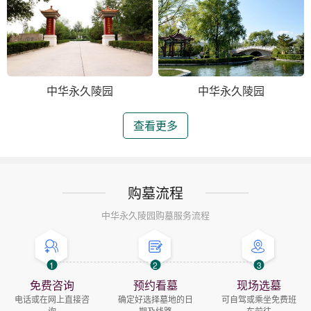
中华永久陵园
中华永久陵园
查看更多
购墓流程
中华永久陵园购墓服务流程
1
2
3
免费咨询
预约看墓
现场选墓
电话或在网上直接咨
确定好选择墓地的日
可自驾或乘坐免费班
询
期及线路
车前往