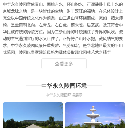
中华永久陵园背依青山、面眺吉水，环山抱水，可谓静卧上风上水的
京城龙脉之地，是一块皆佳的宝地，财丁双旺的福地。在总体设计上
完全以中国传统文化作为前渠，由三条山脊环绕而成，宛如一把太师
椅，呈坐南朝北向，左青龙，右白虎，前朱雀，后玄武，及其符合中
华民族传统的择陵方位。因为三条山脉的环绕挡住了外界的风吹，流
动的生气遇到官厅的水又止住了，正好符合山环水抱，藏风纳气的要
求。中华永久陵园风景庄重典雅、气势如宏，是华北地区最大的平川
式墓园，陵园以皇家建筑风格为载体吸取现代园林艺术之精华
查看更多
中华永久陵园环境
中华永久陵园环境展示