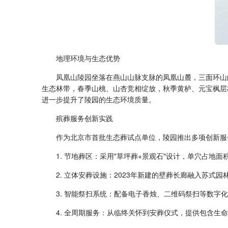
地理环境与生态优势
凤凰山陵园
坐落在燕山山脉支脉的凤凰山麓，三面环山的
生态林带，春季山桃、山杏竞相绽放，秋季黄栌、元宝枫层
进一步提升了陵园的生态环境质量。
殡葬服务创新实践
作为北京市首批生态葬试点单位，陵园推出多项创新服
1. 节地葬区：采用"草坪葬+景观石"设计，单穴占地面
2. 立体安葬设施：2023年新建的壁葬长廊融入苏式园
3. 智能祭扫系统：配备电子香烛、二维码祭扫等数字化
4. 全周期服务：从临终关怀到安葬仪式，提供包含生