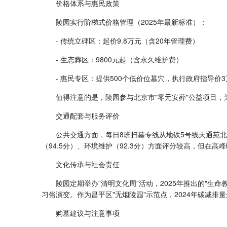
价格体系与惠民政策
陵园实行阶梯式价格管理（2025年最新标准）：
- 传统立碑区：起价9.8万元（含20年管理费）
- 生态葬区：9800元起（含永久维护费）
- 惠民专区：提供500个低价位墓穴，执行政府指导价3
值得注意的是，陵园参与北京市"零元安葬"公益项目，为
交通配套与服务评价
公共交通方面，每日8班扫墓专线从地铁5号线天通苑北
（94.5分）、环境维护（92.3分）方面评分较高，但在高峰
文化传承与社会责任
陵园定期举办"清明文化周"活动，2025年推出的"生
习俗演变。作为昌平区"无烟陵园"示范点，2024年碳减排量
购墓建议与注意事项