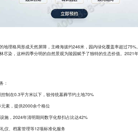
地理格局形成天然屏障，主峰海拔约246米，园内绿化覆盖率超过75%
林尽染，这种四季分明的自然景观为陵园赋予了独特的生态价值。2021
务：
积控制在0.3平方米以下，较传统墓葬节约土地70%
林元素，提供2000余个格位
设施，2024年清明期间数字化祭扫占比达42%
命礼仪、档案管理等12项标准化服务