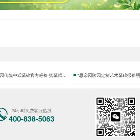
园传统中式墓碑官方标价 购墓赠送
“思亲园陵园定制艺术墓碑报价明
套祭祀摆件价格与福利深度解析
免设计雕刻费用详解”
24小时免费客服热线
400-838-5063