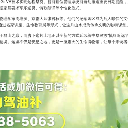
5G+VR技术实现远程祭奠。智能墓位管理系统能自动推送重要日期提醒
据家属要求军乐送灵、诗歌朗诵等个性化仪式。
物理学家周培源、京剧大师张君秋等。他们的纪念园区成为后人瞻仰的文化
，通过名家讲座、生命教育展等形式，让这片山水成为传承文明的独特课堂
于群山之巅，而脚下这片土地正以全新的方式延续着中华民族"慎终追远"
意境。这里不仅是安息之地，更是一座露天的生命博物馆，让每个来访者