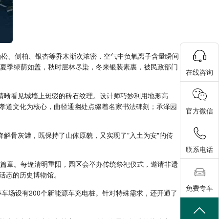
油松、侧柏、银杏等乔木渐次浓密，空气中负氧离子含量瞬间
，夏季绿荫如盖，秋时层林尽染，冬来银装素裹，被民政部门
在线咨询
清晰看见城墙上斑驳的砖石纹理。设计师巧妙利用地形高
孝道文化为核心，曲径通幽处点缀着名家书法碑刻；承泽园
官方微信
降解骨灰罐，既保持了山体原貌，又实现了"入土为安"的传
联系电话
典篇章。每逢清明重阳，园区会举办传统祭祀仪式，邀请非遗
活态的历史博物馆。
免费专车
车场设有200个新能源车充电桩。针对特殊需求，还开通了