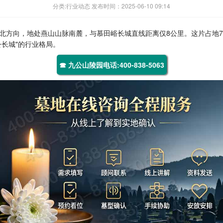
分类:行业动态 发布时间：2025-06-10 09:14
北方向，地处燕山山脉南麓，与慕田峪长城直线距离仅8公里。这片占地7
长城"的行业格局。
☎ 九公山陵园电话:400-838-5063