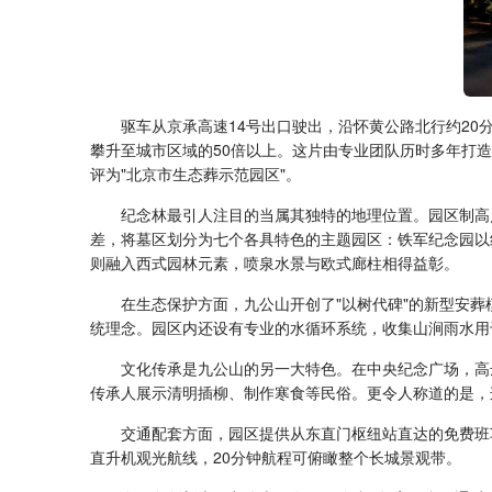
驱车从京承高速14号出口驶出，沿怀黄公路北行约2
攀升至城市区域的50倍以上。这片由专业团队历时多年打
评为"北京市生态葬示范园区"。
纪念林最引人注目的当属其独特的地理位置。园区制高
差，将墓区划分为七个各具特色的主题园区：铁军纪念园以
则融入西式园林元素，喷泉水景与欧式廊柱相得益彰。
在生态保护方面，九公山开创了"以树代碑"的新型安
统理念。园区内还设有专业的水循环系统，收集山涧雨水用
文化传承是九公山的另一大特色。在中央纪念广场，高
传承人展示清明插柳、制作寒食等民俗。更令人称道的是，
交通配套方面，园区提供从东直门枢纽站直达的免费班
直升机观光航线，20分钟航程可俯瞰整个长城景观带。