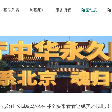
墓型列表
购墓须知
服务流程
陵园动态
陵
九公山长城纪念林在哪？快来看看这绝美环境吧！