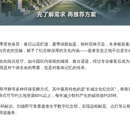
四季景色各异：春日山花烂漫，夏季绿荫如盖，秋时层林尽染，冬来银装
然与历史的交融，赋予了纪念林深厚的文化内涵——逝者安息之地不仅是生
在此练兵驻守。如今园区内保留的城墙、敌台遗迹，经过专业修复后成为
既是对个体生命的尊重，也是对集体记忆的传承。
草坪葬等多种环保安葬方式。其中最具特色的是"长城文化纪念区"，将骨
葬式可节约土地资源60%以上，每年减少祭扫产生的碳排放约35吨。
二维码标识。扫描即可查看逝者生平数字纪念馆，实现远程献花、点灯等云
使用该服务。