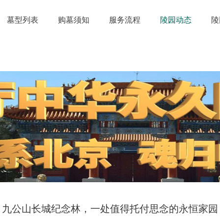
墓型列表
购墓须知
服务流程
陵园动态
陵
九公山长城纪念林，一处值得托付思念的永恒家园