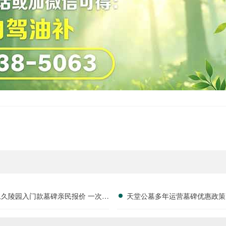
永久陵园入门款墓碑亲民报价 一次性
天堂公墓多年运营墓碑优惠政策
享折上折：超值优惠与便捷选择的完
限时放出抢购详解