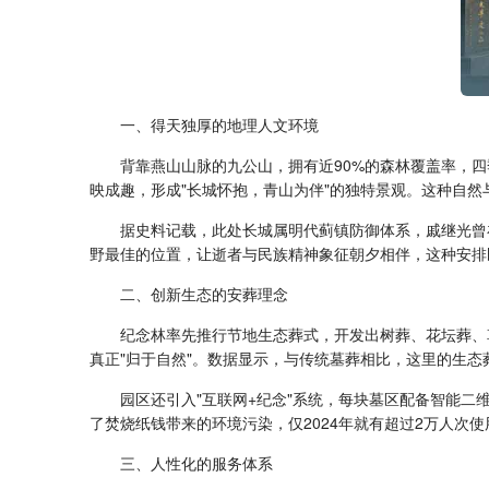
一、得天独厚的地理人文环境
背靠燕山山脉的九公山，拥有近90%的森林覆盖率，
映成趣，形成"长城怀抱，青山为伴"的独特景观。这种自
据史料记载，此处长城属明代蓟镇防御体系，戚继光曾
野最佳的位置，让逝者与民族精神象征朝夕相伴，这种安排
二、创新生态的安葬理念
纪念林率先推行节地生态葬式，开发出树葬、花坛葬、
真正"归于自然"。数据显示，与传统墓葬相比，这里的生态
园区还引入"互联网+纪念"系统，每块墓区配备智能
了焚烧纸钱带来的环境污染，仅2024年就有超过2万人次
三、人性化的服务体系