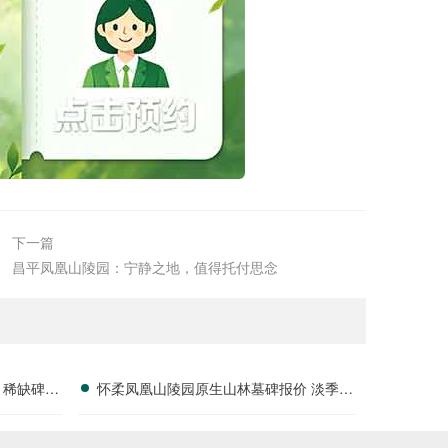
下一篇
昌平凤凰山陵园：宁静之地，值得托付思念
 稀缺碑位
怀柔凤凰山陵园原生山林墓碑报价 淡季专
属折扣福利详解