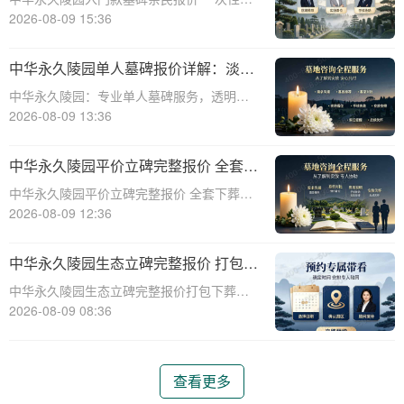
解析”
清享折上折：超值安葬方案深度解析☎ 中华
2026-08-09 15:36
永久陵园电话:400-838-5063在人生的旅程
中，我们总会面临生离死别的时刻。当亲人
中华永久陵园单人墓碑报价详解：淡季
离世，选择一个合适的安葬地点，
下单享数千元优惠
中华永久陵园：专业单人墓碑服务，透明报
价与淡季优惠助力您选择理想安息之地☎ 中
2026-08-09 13:36
华永久陵园电话:400-838-5063中华永久陵
园，作为业界领先的陵园服务提供商，深知
中华永久陵园平价立碑完整报价 全套下
每一座墓碑背后承载的深情与敬意。
葬流程打包降价详解
中华永久陵园平价立碑完整报价 全套下葬流
程打包降价详解☎ 中华永久陵园电话:400-
2026-08-09 12:36
838-5063在人生的旅途中，每个人都会经历
生老病死。当我们的亲人离开这个世界，留
中华永久陵园生态立碑完整报价 打包下
下的是无尽的思念和缅怀。而中华
葬服务同步享折扣详解
中华永久陵园生态立碑完整报价打包下葬服
务同步享折扣详解☎ 中华永久陵园电话:400-
2026-08-09 08:36
838-5063中华永久陵园作为国内知名的陵园
之一，一直致力于为用户提供高品质的殡葬
服务。生态立碑作为一种新型的殡
查看更多