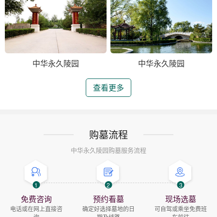
中华永久陵园
中华永久陵园
查看更多
购墓流程
中华永久陵园购墓服务流程
1
2
3
免费咨询
预约看墓
现场选墓
电话或在网上直接咨
确定好选择墓地的日
可自驾或乘坐免费班
询
期及线路
车前往