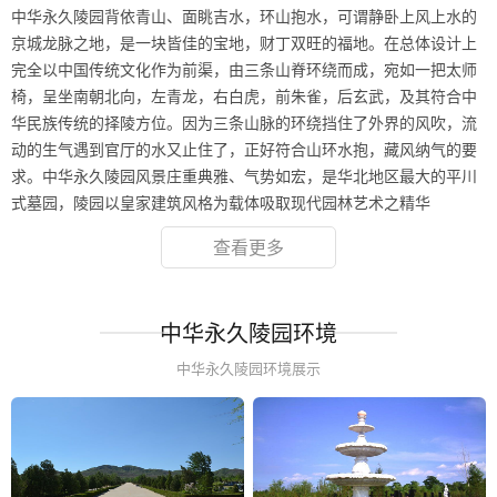
中华永久陵园背依青山、面眺吉水，环山抱水，可谓静卧上风上水的
京城龙脉之地，是一块皆佳的宝地，财丁双旺的福地。在总体设计上
完全以中国传统文化作为前渠，由三条山脊环绕而成，宛如一把太师
椅，呈坐南朝北向，左青龙，右白虎，前朱雀，后玄武，及其符合中
华民族传统的择陵方位。因为三条山脉的环绕挡住了外界的风吹，流
动的生气遇到官厅的水又止住了，正好符合山环水抱，藏风纳气的要
求。中华永久陵园风景庄重典雅、气势如宏，是华北地区最大的平川
式墓园，陵园以皇家建筑风格为载体吸取现代园林艺术之精华
查看更多
中华永久陵园环境
中华永久陵园环境展示