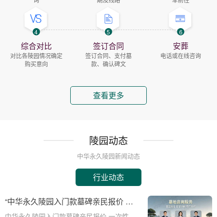
4
5
6
综合对比
签订合同
安葬
对比各陵园情况确定
签订合同、支付墓
电话或在线咨询
购买意向
款、确认碑文
查看更多
陵园动态
中华永久陵园新闻动态
行业动态
“中华永久陵园入门款墓碑亲民报价 一
次性付清享折上折：超值安葬方案深度
中华永久陵园入门款墓碑亲民报价 一次性付