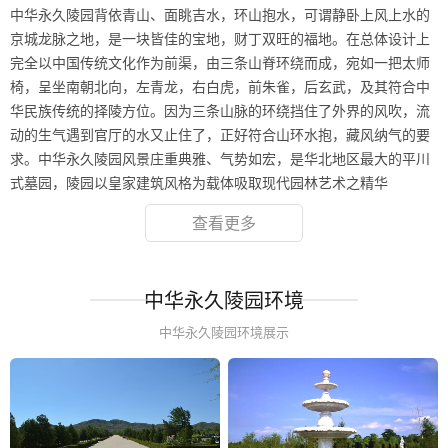
中华永久陵园背依青山、面眺吉水，环山抱水，可谓静卧上风上水的
京城龙脉之地，是一块皆佳的宝地，财丁双旺的福地。在总体设计上
完全以中国传统文化作为前渠，由三条山脊环绕而成，宛如一把太师
椅，呈坐南朝北向，左青龙，右白虎，前朱雀，后玄武，及其符合中
华民族传统的择陵方位。因为三条山脉的环绕挡住了外界的风吹，流
动的生气遇到官厅的水又止住了，正好符合山环水抱，藏风纳气的要
求。中华永久陵园风景庄重典雅、气势如宏，是华北地区最大的平川
式墓园，陵园以皇家建筑风格为载体吸取现代园林艺术之精华
查看更多
中华永久陵园环境
中华永久陵园环境展示