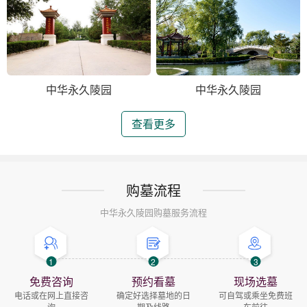
中华永久陵园
中华永久陵园
查看更多
购墓流程
中华永久陵园购墓服务流程
1
2
3
免费咨询
预约看墓
现场选墓
电话或在网上直接咨
确定好选择墓地的日
可自驾或乘坐免费班
询
期及线路
车前往