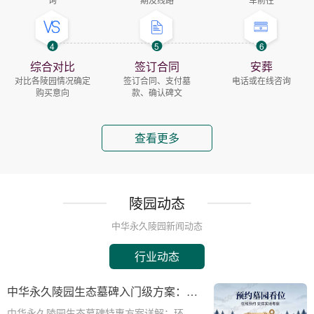
4
5
6
综合对比
签订合同
安葬
对比各陵园情况确定
签订合同、支付墓
电话或在线咨询
购买意向
款、确认碑文
查看更多
陵园动态
中华永久陵园新闻动态
行业动态
中华永久陵园生态墓碑入门级方案：完
整报价与一站式服务打包特惠解析
中华永久陵园生态墓碑特惠方案详解：环