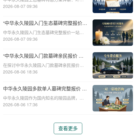
保、经济、个性化选择☎ 中华永久陵园电
2026-08-07 09:36
话:400-838-5063随着人们对身后事的关注度
提升，选择一个环保且经济的陵园及墓碑成
“中华永久陵园入门生态墓碑完整报价
为许多家庭的考虑。中华永久陵园，作
一站式服务打包特惠详解”
中华永久陵园入门生态墓碑完整报价一站式
服务打包特惠详解☎ 中华永久陵园电话:400-
2026-08-07 09:36
838-5063中华永久陵园作为国内知名的陵园
之一，一直致力于提供高品质、个性化的墓
“中华永久陵园入门款墓碑亲民报价 一
碑服务。生态墓碑作为一种环保、
次性付清享折上折：超值优惠与便捷选
在探讨中华永久陵园入门款墓碑亲民报价这
择的完美结合”
一主题时，我们首先需要理解墓碑选择的重
2026-08-06 18:36
要性及其对逝者与生者的影响。墓碑不仅是
对逝者的纪念，也是对生者情感的寄托。因
中华永久陵园多款单人墓碑完整报价 淡
此，选择一款既符合预算又具有纪念意义的
季下单直降数千元详解
中华永久陵园作为国内知名的陵园品牌，提
墓碑显得尤
供多种单人墓碑选择，满足不同客户的需
2026-08-06 17:36
求。本文将详细介绍中华永久陵园多款单人
墓碑的完整报价，并解释淡季下单直降数千
元的优惠政策，帮助消费者做出明智的选
查看更多
择。☎ 中华永