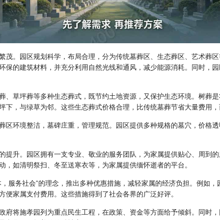
繁茂。园区规划科学，布局合理，分为传统墓葬区、生态葬区、艺术葬区
环保的建筑材料，并充分利用自然光线和通风，减少能源消耗。同时，园
葬、草坪葬等多种生态葬式，既节约土地资源，又保护生态环境。树葬是
坪下，与绿草为邻。这些生态葬式价格合理，比传统墓葬节省大量费用，
葬区环境整洁，墓碑庄重，管理规范。园区提供多种规格的墓穴，价格透
的提升。园区拥有一支专业、敬业的服务团队，为家属提供贴心、周到的
动，如清明祭扫、冬至送寒衣等，为家属提供缅怀逝者的平台。
本，服务社会”的理念，推出多种优惠措施，减轻家属的经济负担。例如，
方便家属支付费用。这些措施得到了社会各界的广泛好评。
政府将施孝园列为重点民生工程，在政策、资金等方面给予倾斜。同时，