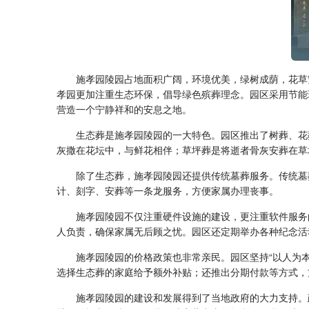
施孝园陵园占地面积广阔，环境优美，绿树成荫，花草
孝园更加注重生态环保，倡导绿色殡葬理念。园区采用节能
营造一个宁静祥和的安息之地。
生态葬是施孝园陵园的一大特色。园区推出了树葬、花
灰撒在花坛中，与鲜花相伴；草坪葬是将逝者骨灰安葬在草
除了生态葬，施孝园陵园还提供传统墓葬服务。传统墓
计、刻字、安葬等一条龙服务，方便家属办理丧事。
施孝园陵园不仅注重硬件设施的建设，更注重软件服务
人负责，确保家属无后顾之忧。园区还定期举办各种纪念活
施孝园陵园的价格政策也非常亲民。园区坚持“以人为
选择生态葬的家庭给予额外补贴；还推出分期付款等方式，
施孝园陵园的建设和发展得到了当地政府的大力支持。