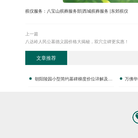
殡仪服务：
八宝山殡葬服务部
|
西城殡葬服务
|
东郊殡仪
上一篇
八达岭人民公墓德义园价格大揭秘，双穴立碑更实惠！
文章推荐
朝阳陵园小型简约墓碑梯度价位详解及园
万佛华
区平价商铺消费享折扣活动详解