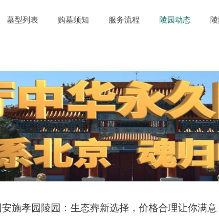
墓型列表
购墓须知
服务流程
陵园动态
陵
固安施孝园陵园：生态葬新选择，价格合理让你满意