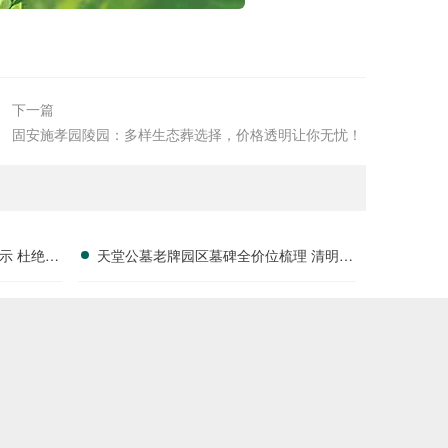
下一篇
固安施孝园陵园：多样生态葬选择，价格透明让你无忧！
示 杜绝隐
天堂公墓老牌园区墓碑全价位梳理 清明专
场购墓多重让利详解