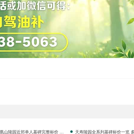
凰山陵园近郊单人墓碑完整标价 无
天寿陵园全系列墓碑标价一览 