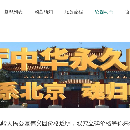
墓型列表
购墓须知
服务流程
陵园动态
陵
达岭人民公墓德义园价格透明，双穴立碑价格等你来