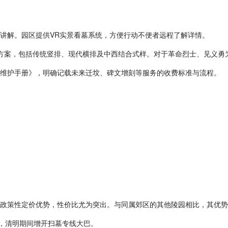
程讲解。园区提供VR实景看墓系统，方便行动不便者远程了解详情。
版方案，包括传统竖排、现代横排及中西结合式样。对于革命烈士、见义勇
和《维护手册》，明确记载未来迁坟、碑文增刻等服务的收费标准与流程。
借政策性定价优势，性价比尤为突出。与同属郊区的其他陵园相比，其优
站，清明期间增开扫墓专线大巴。