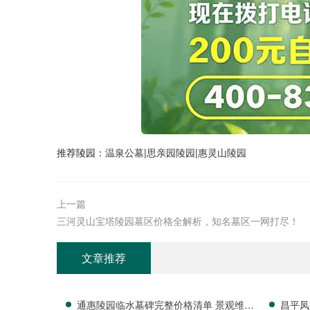
推荐陵园：
温泉公墓
|
思亲园陵园
|
惠灵山陵园
上一篇
三河灵山宝塔陵园墓区价格全解析，知名墓区一网打尽！
文章推荐
通惠陵园临水墓碑完整价格清单 景观维护
昌平凤