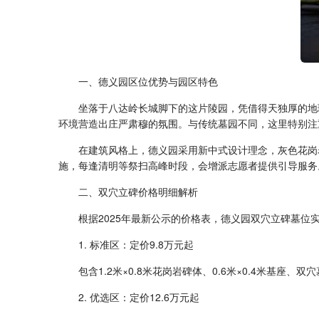
一、德义园区位优势与园区特色
坐落于八达岭长城脚下的这片陵园，凭借得天独厚的地
环境营造出庄严肃穆的氛围。与传统墓园不同，这里特别注
在建筑风格上，德义园采用新中式设计理念，灰色花岗
施，每逢清明等祭扫高峰时段，会增派志愿者提供引导服务
二、双穴立碑价格明细解析
根据2025年最新公示的价格表，德义园双穴立碑墓位
1. 标准区：定价9.8万元起
包含1.2米×0.8米花岗岩碑体、0.6米×0.4米基
2. 优选区：定价12.6万元起