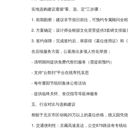
实地选购建议遵循"看、选、定"三步骤：
1. 前期勘察：建议非节假日前往，可预约专属顾问全
2. 方案确定：设计师会根据文化背景提供3套碑文排
3. 签约保障：完成签约后，将获得《墓位使用证》
在后续服务方面，公墓推出多项人性化举措：
- 清明期间提供免费代祭扫服务（需提前预约）
- 支持"云祭扫"平台在线寄托哀思
- 每年重阳节组织集体公祭活动
- 提供临终关怀、丧仪指导等延伸服务
五、行业对比与选购建议
相较于北京市区动辄20万以上的墓位价格，德义园凭
1. 交通便利性：京藏高速直达，公交879路设有专线