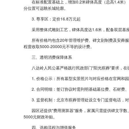
在标准配置基础上，增加0.2米碑体高度（总高1.4
分位置可远眺长城轮廓。
3. 尊享区：定价16.8万元起
采用整体式雕刻工艺，碑体高度达1.6米，配备双层
所有价格均包含20年管理维护费、碑文刻制费及安葬
程度收取5000-20000元不等的设计费。
三、透明消费保障体系
八达岭人民公墓严格践行民政部门"阳光殡葬"要求，在
1. 价格公示：所有墓型实景照片与对应价格在官网和
2. 合同明细：签订协议时需列明基础墓位费、石材费
3. 监督机制：北京市殡葬管理处设立专门监督电话，
园区还提供"费用测算器"服务，家属只需提供碑文字
5000元财政补贴。
四、选购流程与增值服务