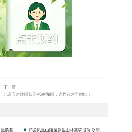
下一篇
北京天寿陵园归园VS家和园，这样选才不纠结！
多重购墓优
怀柔凤凰山陵园原生山林墓碑报价 淡季专