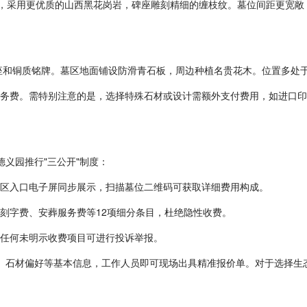
米），采用更优质的山西黑花岗岩，碑座雕刻精细的缠枝纹。墓位间距更宽
基座和铜质铭牌。墓区地面铺设防滑青石板，周边种植名贵花木。位置多处
服务费。需特别注意的是，选择特殊石材或设计需额外支付费用，如进口印
德义园推行"三公开"制度：
园区入口电子屏同步展示，扫描墓位二维码可获取详细费用构成。
、刻字费、安葬服务费等12项细分条目，杜绝隐性收费。
对任何未明示收费项目可进行投诉举报。
数、石材偏好等基本信息，工作人员即可现场出具精准报价单。对于选择生