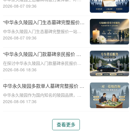
保、经济、个性化选择☎ 中华永久陵园电
2026-08-07 09:36
话:400-838-5063随着人们对身后事的关注度
提升，选择一个环保且经济的陵园及墓碑成
“中华永久陵园入门生态墓碑完整报价
为许多家庭的考虑。中华永久陵园，作
一站式服务打包特惠详解”
中华永久陵园入门生态墓碑完整报价一站式
服务打包特惠详解☎ 中华永久陵园电话:400-
2026-08-07 09:36
838-5063中华永久陵园作为国内知名的陵园
之一，一直致力于提供高品质、个性化的墓
“中华永久陵园入门款墓碑亲民报价 一
碑服务。生态墓碑作为一种环保、
次性付清享折上折：超值优惠与便捷选
在探讨中华永久陵园入门款墓碑亲民报价这
择的完美结合”
一主题时，我们首先需要理解墓碑选择的重
2026-08-06 18:36
要性及其对逝者与生者的影响。墓碑不仅是
对逝者的纪念，也是对生者情感的寄托。因
中华永久陵园多款单人墓碑完整报价 淡
此，选择一款既符合预算又具有纪念意义的
季下单直降数千元详解
中华永久陵园作为国内知名的陵园品牌，提
墓碑显得尤
供多种单人墓碑选择，满足不同客户的需
2026-08-06 17:36
求。本文将详细介绍中华永久陵园多款单人
墓碑的完整报价，并解释淡季下单直降数千
元的优惠政策，帮助消费者做出明智的选
查看更多
择。☎ 中华永