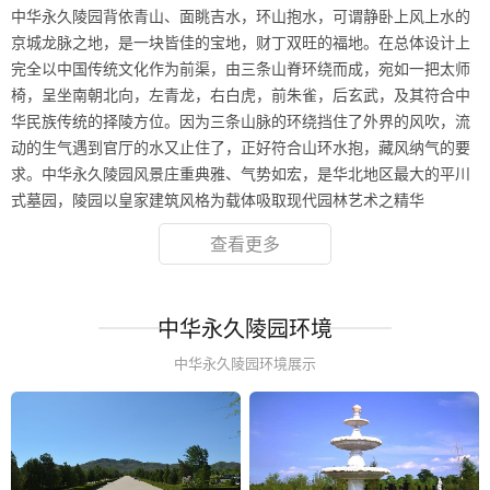
中华永久陵园背依青山、面眺吉水，环山抱水，可谓静卧上风上水的
京城龙脉之地，是一块皆佳的宝地，财丁双旺的福地。在总体设计上
完全以中国传统文化作为前渠，由三条山脊环绕而成，宛如一把太师
椅，呈坐南朝北向，左青龙，右白虎，前朱雀，后玄武，及其符合中
华民族传统的择陵方位。因为三条山脉的环绕挡住了外界的风吹，流
动的生气遇到官厅的水又止住了，正好符合山环水抱，藏风纳气的要
求。中华永久陵园风景庄重典雅、气势如宏，是华北地区最大的平川
式墓园，陵园以皇家建筑风格为载体吸取现代园林艺术之精华
查看更多
中华永久陵园环境
中华永久陵园环境展示