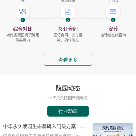
4
5
6
综合对比
签订合同
安葬
对比各陵园情况确定
签订合同、支付墓
电话或在线咨询
购买意向
款、确认碑文
查看更多
陵园动态
中华永久陵园新闻动态
行业动态
中华永久陵园生态墓碑入门级方案：完
整报价与一站式服务打包特惠解析
中华永久陵园生态墓碑特惠方案详解：环