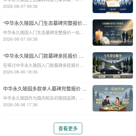
保、经济、个性化选择☎ 中华永久陵园电
2026-08-07 09:36
话:400-838-5063随着人们对身后事的关注度
提升，选择一个环保且经济的陵园及墓碑成
“中华永久陵园入门生态墓碑完整报价
为许多家庭的考虑。中华永久陵园，作
一站式服务打包特惠详解”
中华永久陵园入门生态墓碑完整报价一站式
服务打包特惠详解☎ 中华永久陵园电话:400-
2026-08-07 09:36
838-5063中华永久陵园作为国内知名的陵园
之一，一直致力于提供高品质、个性化的墓
“中华永久陵园入门款墓碑亲民报价 一
碑服务。生态墓碑作为一种环保、
次性付清享折上折：超值优惠与便捷选
在探讨中华永久陵园入门款墓碑亲民报价这
择的完美结合”
一主题时，我们首先需要理解墓碑选择的重
2026-08-06 18:36
要性及其对逝者与生者的影响。墓碑不仅是
对逝者的纪念，也是对生者情感的寄托。因
中华永久陵园多款单人墓碑完整报价 淡
此，选择一款既符合预算又具有纪念意义的
季下单直降数千元详解
中华永久陵园作为国内知名的陵园品牌，提
墓碑显得尤
供多种单人墓碑选择，满足不同客户的需
2026-08-06 17:36
求。本文将详细介绍中华永久陵园多款单人
墓碑的完整报价，并解释淡季下单直降数千
元的优惠政策，帮助消费者做出明智的选
查看更多
择。☎ 中华永