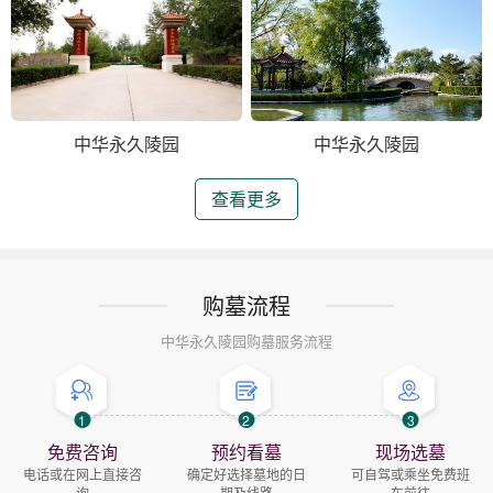
中华永久陵园
中华永久陵园
查看更多
购墓流程
中华永久陵园购墓服务流程
1
2
3
免费咨询
预约看墓
现场选墓
电话或在网上直接咨
确定好选择墓地的日
可自驾或乘坐免费班
询
期及线路
车前往