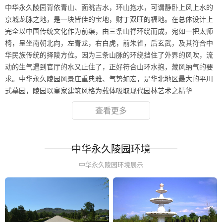
中华永久陵园背依青山、面眺吉水，环山抱水，可谓静卧上风上水的
京城龙脉之地，是一块皆佳的宝地，财丁双旺的福地。在总体设计上
完全以中国传统文化作为前渠，由三条山脊环绕而成，宛如一把太师
椅，呈坐南朝北向，左青龙，右白虎，前朱雀，后玄武，及其符合中
华民族传统的择陵方位。因为三条山脉的环绕挡住了外界的风吹，流
动的生气遇到官厅的水又止住了，正好符合山环水抱，藏风纳气的要
求。中华永久陵园风景庄重典雅、气势如宏，是华北地区最大的平川
式墓园，陵园以皇家建筑风格为载体吸取现代园林艺术之精华
查看更多
中华永久陵园环境
中华永久陵园环境展示