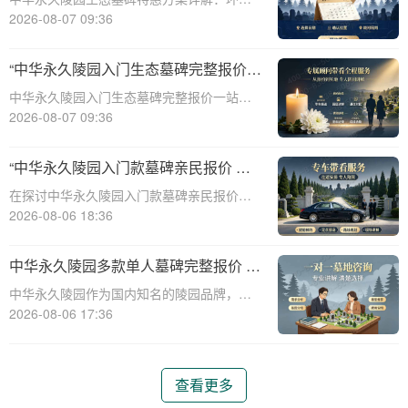
保、经济、个性化选择☎ 中华永久陵园电
2026-08-07 09:36
话:400-838-5063随着人们对身后事的关注度
提升，选择一个环保且经济的陵园及墓碑成
“中华永久陵园入门生态墓碑完整报价
为许多家庭的考虑。中华永久陵园，作
一站式服务打包特惠详解”
中华永久陵园入门生态墓碑完整报价一站式
服务打包特惠详解☎ 中华永久陵园电话:400-
2026-08-07 09:36
838-5063中华永久陵园作为国内知名的陵园
之一，一直致力于提供高品质、个性化的墓
“中华永久陵园入门款墓碑亲民报价 一
碑服务。生态墓碑作为一种环保、
次性付清享折上折：超值优惠与便捷选
在探讨中华永久陵园入门款墓碑亲民报价这
择的完美结合”
一主题时，我们首先需要理解墓碑选择的重
2026-08-06 18:36
要性及其对逝者与生者的影响。墓碑不仅是
对逝者的纪念，也是对生者情感的寄托。因
中华永久陵园多款单人墓碑完整报价 淡
此，选择一款既符合预算又具有纪念意义的
季下单直降数千元详解
中华永久陵园作为国内知名的陵园品牌，提
墓碑显得尤
供多种单人墓碑选择，满足不同客户的需
2026-08-06 17:36
求。本文将详细介绍中华永久陵园多款单人
墓碑的完整报价，并解释淡季下单直降数千
元的优惠政策，帮助消费者做出明智的选
查看更多
择。☎ 中华永