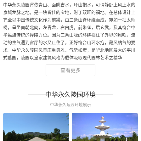
中华永久陵园背依青山、面眺吉水，环山抱水，可谓静卧上风上水的
京城龙脉之地，是一块皆佳的宝地，财丁双旺的福地。在总体设计上
完全以中国传统文化作为前渠，由三条山脊环绕而成，宛如一把太师
椅，呈坐南朝北向，左青龙，右白虎，前朱雀，后玄武，及其符合中
华民族传统的择陵方位。因为三条山脉的环绕挡住了外界的风吹，流
动的生气遇到官厅的水又止住了，正好符合山环水抱，藏风纳气的要
求。中华永久陵园风景庄重典雅、气势如宏，是华北地区最大的平川
式墓园，陵园以皇家建筑风格为载体吸取现代园林艺术之精华
查看更多
中华永久陵园环境
中华永久陵园环境展示