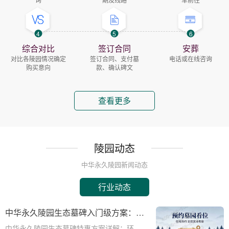
4
5
6
综合对比
签订合同
安葬
对比各陵园情况确定
签订合同、支付墓
电话或在线咨询
购买意向
款、确认碑文
查看更多
陵园动态
中华永久陵园新闻动态
行业动态
中华永久陵园生态墓碑入门级方案：完
整报价与一站式服务打包特惠解析
中华永久陵园生态墓碑特惠方案详解：环