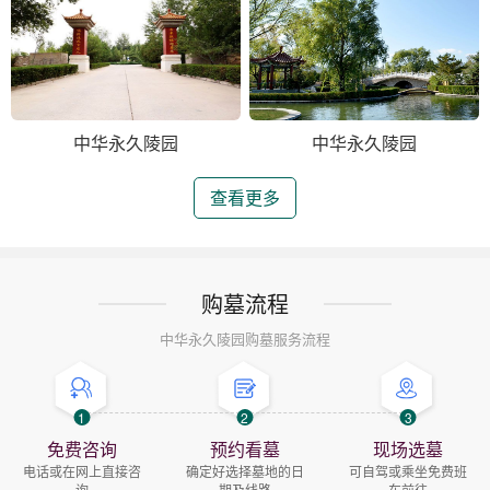
中华永久陵园
中华永久陵园
查看更多
购墓流程
中华永久陵园购墓服务流程
1
2
3
免费咨询
预约看墓
现场选墓
电话或在网上直接咨
确定好选择墓地的日
可自驾或乘坐免费班
询
期及线路
车前往