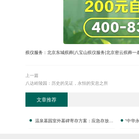
殡仪服务：
北京东城殡葬
|
八宝山殡仪服务
|
北京密云殡葬一
上一篇
八达岭陵园：历史的见证，永恒的安息之所
文章推荐
温泉墓园室外墓碑寄存方案：应急存放配
“中华
套活动减免政策详解
付清