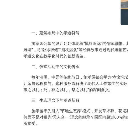
一、建筑布局中的孝道符号
施孝园公墓
的设计处处体现着"慎终追远"的儒家思想。
雕墙"，将"卧冰求鲤""扇枕温衾"等经典故事通过现代雕
孝道文化在数字化时代的创新表达。
二、仪式活动中的文化传承
每年清明、中元等传统节日，施孝园都会举办"孝文化节
让亲属远程参与。这种服务既解决了现代人工作繁忙的实际
事之以礼；死，葬之以礼，祭之以礼"的深刻含义。
三、生态理念下的孝道新解
施孝园率先引入"节地生态葬"模式，开发草坪葬、花
何尝不是对祖先"天人合一"理念的继承？园区内超过60%
所接受。