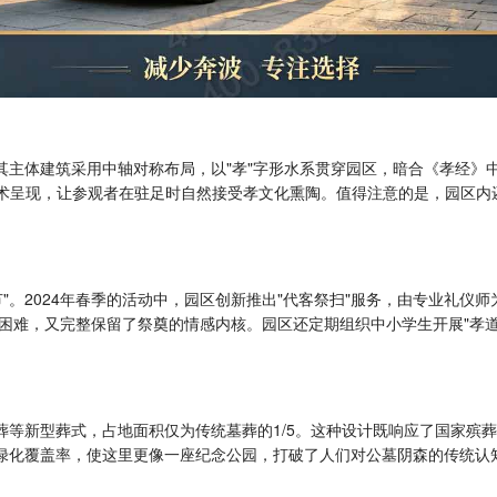
其主体建筑采用中轴对称布局，以"孝"字形水系贯穿园区，暗合《孝经》中
塑艺术呈现，让参观者在驻足时自然接受孝文化熏陶。值得注意的是，园区
"。2024年春季的活动中，园区创新推出"代客祭扫"服务，由专业礼仪
困难，又完整保留了祭奠的情感内核。园区还定期组织中小学生开展"孝道
坛葬等新型葬式，占地面积仅为传统墓葬的1/5。这种设计既响应了国家殡
的绿化覆盖率，使这里更像一座纪念公园，打破了人们对公墓阴森的传统认