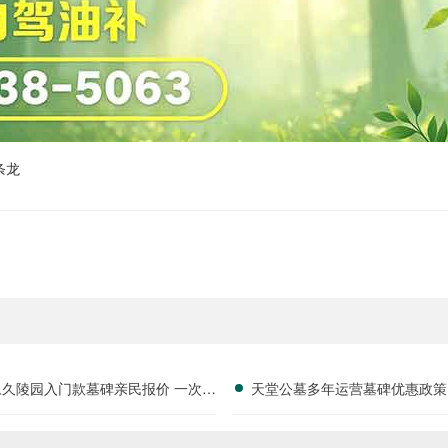
条龙
永久陵园入门款墓碑亲民报价 一次性
天堂公墓多年运营墓碑优惠政策
享折上折：超值优惠与便捷选择的完
限时放出抢购详解