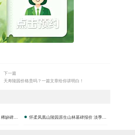
下一篇
天寿陵园价格贵吗？一篇文章给你讲明白！
 稀缺碑位
怀柔凤凰山陵园原生山林墓碑报价 淡季专
属折扣福利详解