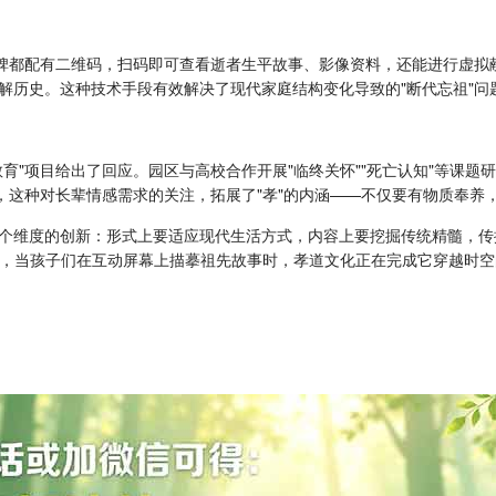
墓碑都配有二维码，扫码即可查看逝者生平故事、影像资料，还能进行虚拟
解历史。这种技术手段有效解决了现代家庭结构变化导致的"断代忘祖"问
育"项目给出了回应。园区与高校合作开展"临终关怀""死亡认知"等课题研
，这种对长辈情感需求的关注，拓展了"孝"的内涵——不仅要有物质奉养
个维度的创新：形式上要适应现代生活方式，内容上要挖掘传统精髓，传
墓区，当孩子们在互动屏幕上描摹祖先故事时，孝道文化正在完成它穿越时