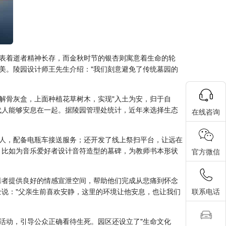
表着逝者精神长存，而金秋时节的银杏则寓意着生命的轮
美。陵园设计师王先生介绍："我们刻意避免了传统墓园的
解骨灰盒，上面种植花草树木，实现"入土为安，归于自
代人能够安息在一起。据陵园管理处统计，近年来选择生态
在线咨询
人，配备电瓶车接送服务；还开发了线上祭扫平台，让远在
，比如为音乐爱好者设计音符造型的墓碑，为教师书本形状
官方微信
亲者提供良好的情感宣泄空间，帮助他们完成从悲痛到怀念
联系电话
说："父亲生前喜欢安静，这里的环境让他安息，也让我们
活动，引导公众正确看待生死。园区还设立了"生命文化