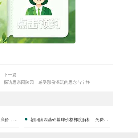
下一篇
探访思亲园陵园，感受那份深沉的思念与宁静
碑底价，静
朝阳陵园基础墓碑价格梯度解析：免费休
中！
憩饮水设施全面开放