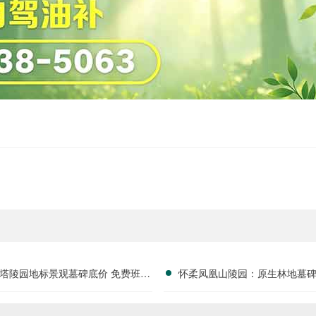
塔陵园地标景观墓碑底价 免费班车
怀柔凤凰山陵园：原生林地墓
配套购墓即享
谧佳位，限时优惠进行