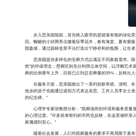
步入
思亲园陵园
，首先映入眼帘的是错落有致的绿化景
回。蜿蜒的小径两旁点缀着应季花卉，春有海棠、夏有紫薇
阴森感，通过园林造景手法打造出宁静祥和的氛围，让生者
思亲园提供多样化的安葬方式以满足不同家庭需求。除
然"的环保理念；壁葬区则充分利用立体空间，以浮雕艺术
葬的比例逐年上升，目前已占到总安葬量的35%，反映出
在服务方面，思亲园推出了一系列创新举措。清明、冬
他乡的游子也能通过虚拟方式表达哀思。工作人员李女士表
的纪念碑。"
心理学专家张教授分析："殡葬场所的环境和服务质量
的心理过渡。"许多前来祭扫的市民也反映，在这里缅怀亲
家属感到安心。"
随着社会发展，人们对殡葬服务的要求不再局限于基本