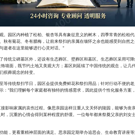
观。园区内种植了松柏、银杏等具有象征意义的树木，四季常青的松柏代
、秋有菊花、冬有腊梅，让前来祭扫的亲属在缅怀之余也能感受到自然之
与逝者在这里能够进行心灵对话。"
了传统立碑墓区外，还设有生态葬区、壁葬区和墓区。生态葬区采用可降
装饰墙面，既节约土地又美观大方；墓区则延续了中国传统的观念，让几
人们殡葬观念的转变。
至等传统祭扫节日，园区会提供免费鲜花和祭扫用品；针对行动不便的老
示："我们理解每个家庭都有独特的情感需求，因此提供个性化服务方案
直接影响家属的哀伤过程。像思亲园这样注重人文关怀的陵园，能够为丧
人时，沉重的心情会得到某种程度的舒缓。一位每年都来祭奠父亲的刘女士
功能，更看重精神层面的满足。思亲园定期举办追思会、生命教育讲座等