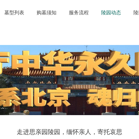
墓型列表
购墓须知
服务流程
陵园动态
陵
走进思亲园陵园，缅怀亲人，寄托哀思