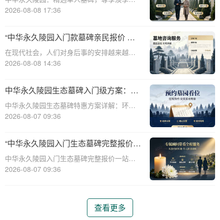
时优惠☎ 中华永久陵园电话:400-838-5063
2026-08-08 17:36
中华永久陵园，作为国内知名的陵园品牌，
始终以提供高品质的墓碑产品和服务为己
“中华永久陵园入门款墓碑亲民报价 一
任。本文将全面解析中华永久陵园多款
次性付清享折上折：超值优惠与便捷选
在现代社会，人们对身后事的安排越来越重
择的完美结合”
视，而墓碑作为逝者最后的尊严象征，其选
2026-08-08 14:36
择与设计也变得尤为重要。中华永久陵园作
为中国领先的陵园品牌，始终致力于为家属
中华永久陵园生态墓碑入门级方案：完
提供高品质、个性化的墓碑选择，同时注重
整报价与一站式服务打包特惠解析
中华永久陵园生态墓碑特惠方案详解：环
亲民价格和
保、经济、个性化选择☎ 中华永久陵园电
2026-08-07 09:36
话:400-838-5063随着人们对身后事的关注度
提升，选择一个环保且经济的陵园及墓碑成
“中华永久陵园入门生态墓碑完整报价
为许多家庭的考虑。中华永久陵园，作
一站式服务打包特惠详解”
中华永久陵园入门生态墓碑完整报价一站式
服务打包特惠详解☎ 中华永久陵园电话:400-
2026-08-07 09:36
838-5063中华永久陵园作为国内知名的陵园
之一，一直致力于提供高品质、个性化的墓
碑服务。生态墓碑作为一种环保、
查看更多