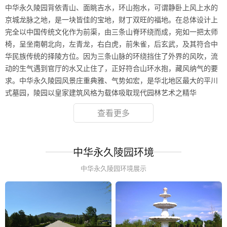
中华永久陵园背依青山、面眺吉水，环山抱水，可谓静卧上风上水的
京城龙脉之地，是一块皆佳的宝地，财丁双旺的福地。在总体设计上
完全以中国传统文化作为前渠，由三条山脊环绕而成，宛如一把太师
椅，呈坐南朝北向，左青龙，右白虎，前朱雀，后玄武，及其符合中
华民族传统的择陵方位。因为三条山脉的环绕挡住了外界的风吹，流
动的生气遇到官厅的水又止住了，正好符合山环水抱，藏风纳气的要
求。中华永久陵园风景庄重典雅、气势如宏，是华北地区最大的平川
式墓园，陵园以皇家建筑风格为载体吸取现代园林艺术之精华
查看更多
中华永久陵园环境
中华永久陵园环境展示