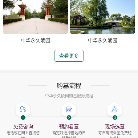
中华永久陵园
中华永久陵园
查看更多
购墓流程
中华永久陵园购墓服务流程
1
2
3
免费咨询
预约看墓
现场选墓
电话或在网上直接咨
确定好选择墓地的日
可自驾或乘坐免费班
询
期及线路
车前往