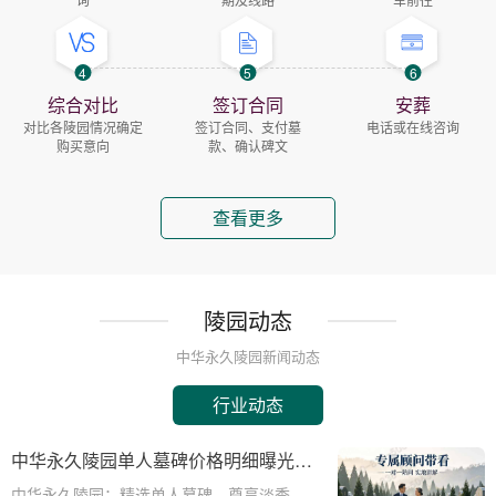
4
5
6
综合对比
签订合同
安葬
对比各陵园情况确定
签订合同、支付墓
电话或在线咨询
购买意向
款、确认碑文
查看更多
陵园动态
中华永久陵园新闻动态
行业动态
中华永久陵园单人墓碑价格明细曝光：
淡季下单立省数千，限时优惠深度解析
中华永久陵园：精选单人墓碑，尊享淡季限