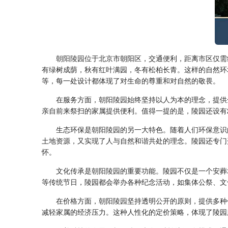
朝阳陵园
位于北京市朝阳区，交通便利，距离市区仅需
有绿树成荫，秋有红叶满园，冬有松柏长青。这样的自然环
等，每一处设计都体现了对生命的尊重和对自然的敬畏。
在服务方面，
朝阳陵园
始终坚持以人为本的理念，提供
亲自前来祭扫的家属提供便利。值得一提的是，陵园还设有
生态环保是
朝阳陵园
的另一大特色。随着人们环保意识
土地资源，又实现了人与自然和谐共处的理念。陵园还专门
怀。
文化传承是
朝阳陵园
的重要功能。陵园不仅是一个安葬
等传统节日，陵园都会举办各种纪念活动，如集体公祭、文
在价格方面，
朝阳陵园
坚持透明公开的原则，提供多种
减轻家属的经济压力。这种人性化的定价策略，体现了陵园