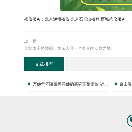
殡仪服务：
北京通州殡仪
|
北京石景山殡葬
|
西城殡仪服务
上一篇
选择太子峪陵园，为亲人寻一个尊贵的安息之地
文章推荐
万佛华侨陵园禅意佛韵墓碑完整报价 祈福
金山陵
祭祀服务免费赠送详解