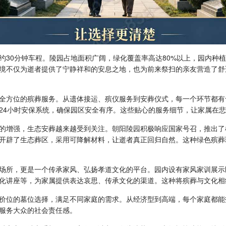
约30分钟车程。陵园占地面积广阔，绿化覆盖率高达80%以上，园内种
境不仅为逝者提供了宁静祥和的安息之地，也为前来祭扫的亲友营造了舒
全方位的殡葬服务。从遗体接运、殡仪服务到安葬仪式，每一个环节都有
24小时安保系统，确保园区安全有序。这些贴心的服务细节，让家属在
的增强，生态安葬越来越受到关注。
朝阳陵园
积极响应国家号召，推出了
开辟了生态葬区，采用可降解材料，让逝者真正回归自然。这种绿色殡葬
场所，更是一个传承家风、弘扬孝道文化的平台。园内设有家风家训展示
化讲座等，为家属提供表达哀思、传承文化的渠道。这种将殡葬与文化相
价位的墓位选择，满足不同家庭的需求。从经济型到高端，每个家庭都能
服务大众的社会责任感。