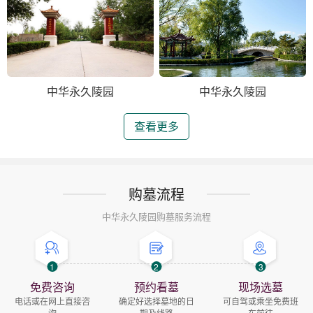
中华永久陵园
中华永久陵园
查看更多
购墓流程
中华永久陵园购墓服务流程
1
2
3
免费咨询
预约看墓
现场选墓
电话或在网上直接咨
确定好选择墓地的日
可自驾或乘坐免费班
询
期及线路
车前往