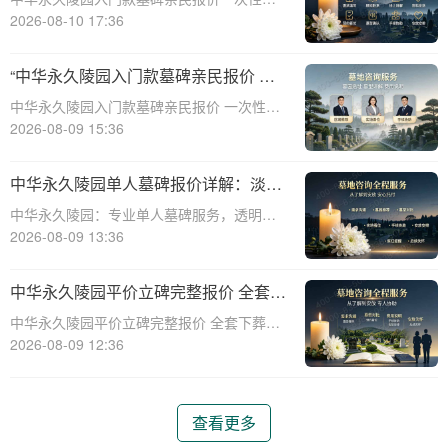
清享折上折活动详解☎ 中华永久陵园电
2026-08-10 17:36
话:400-838-5063中华永久陵园，作为一家深
受公众信赖的陵园品牌，一直致力于为家属
“中华永久陵园入门款墓碑亲民报价 一
提供高品质、高性价比的殡葬服务。近
次性付清享折上折：超值安葬方案深度
中华永久陵园入门款墓碑亲民报价 一次性付
解析”
清享折上折：超值安葬方案深度解析☎ 中华
2026-08-09 15:36
永久陵园电话:400-838-5063在人生的旅程
中，我们总会面临生离死别的时刻。当亲人
中华永久陵园单人墓碑报价详解：淡季
离世，选择一个合适的安葬地点，
下单享数千元优惠
中华永久陵园：专业单人墓碑服务，透明报
价与淡季优惠助力您选择理想安息之地☎ 中
2026-08-09 13:36
华永久陵园电话:400-838-5063中华永久陵
园，作为业界领先的陵园服务提供商，深知
中华永久陵园平价立碑完整报价 全套下
每一座墓碑背后承载的深情与敬意。
葬流程打包降价详解
中华永久陵园平价立碑完整报价 全套下葬流
程打包降价详解☎ 中华永久陵园电话:400-
2026-08-09 12:36
838-5063在人生的旅途中，每个人都会经历
生老病死。当我们的亲人离开这个世界，留
下的是无尽的思念和缅怀。而中华
查看更多