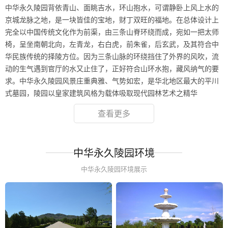
中华永久陵园背依青山、面眺吉水，环山抱水，可谓静卧上风上水的
京城龙脉之地，是一块皆佳的宝地，财丁双旺的福地。在总体设计上
完全以中国传统文化作为前渠，由三条山脊环绕而成，宛如一把太师
椅，呈坐南朝北向，左青龙，右白虎，前朱雀，后玄武，及其符合中
华民族传统的择陵方位。因为三条山脉的环绕挡住了外界的风吹，流
动的生气遇到官厅的水又止住了，正好符合山环水抱，藏风纳气的要
求。中华永久陵园风景庄重典雅、气势如宏，是华北地区最大的平川
式墓园，陵园以皇家建筑风格为载体吸取现代园林艺术之精华
查看更多
中华永久陵园环境
中华永久陵园环境展示