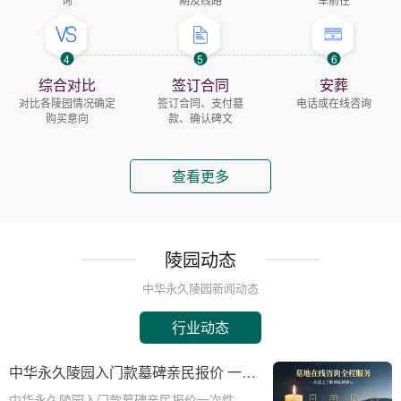
4
5
6
综合对比
签订合同
安葬
对比各陵园情况确定
签订合同、支付墓
电话或在线咨询
购买意向
款、确认碑文
查看更多
陵园动态
中华永久陵园新闻动态
行业动态
中华永久陵园入门款墓碑亲民报价 一次
性付清享折上折活动详解
中华永久陵园入门款墓碑亲民报价一次性付