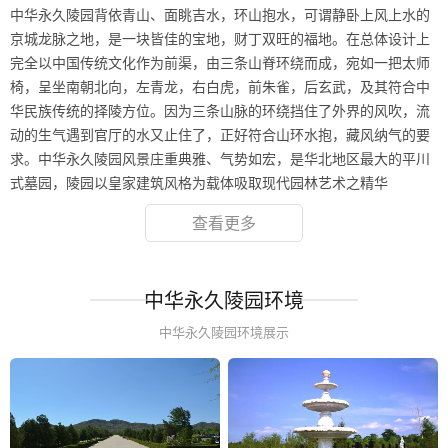
中华永久陵园背依青山、面眺吉水，环山抱水，可谓静卧上风上水的
京城龙脉之地，是一块皆佳的宝地，财丁双旺的福地。在总体设计上
完全以中国传统文化作为前渠，由三条山脊环绕而成，宛如一把太师
椅，呈坐南朝北向，左青龙，右白虎，前朱雀，后玄武，及其符合中
华民族传统的择陵方位。因为三条山脉的环绕挡住了外界的风吹，流
动的生气遇到官厅的水又止住了，正好符合山环水抱，藏风纳气的要
求。中华永久陵园风景庄重典雅、气势如宏，是华北地区最大的平川
式墓园，陵园以皇家建筑风格为载体吸取现代园林艺术之精华
查看更多
中华永久陵园环境
中华永久陵园环境展示