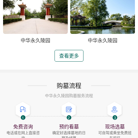
中华永久陵园
中华永久陵园
查看更多
购墓流程
中华永久陵园购墓服务流程
1
2
3
免费咨询
预约看墓
现场选墓
电话或在网上直接咨
确定好选择墓地的日
可自驾或乘坐免费班
询
期及线路
车前往