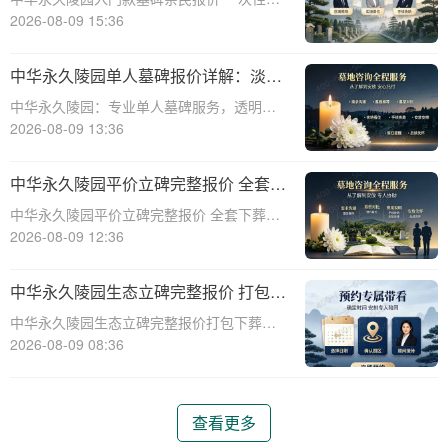
解析”
清享折上折：超值安葬方案深度解析☎ 中华
2026-08-09 15:36
永久陵园电话:400-838-5063在人生的旅程
中，我们总会面临生离死别的时刻。当亲人
中华永久陵园单人墓碑报价详解：淡季
离世，选择一个合适的安葬地点，
下单享数千元优惠
中华永久陵园：专业单人墓碑服务，透明报
价与淡季优惠助力您选择理想安息之地☎ 中
2026-08-09 13:36
华永久陵园电话:400-838-5063中华永久陵
园，作为业界领先的陵园服务提供商，深知
中华永久陵园平价立碑完整报价 全套下
每一座墓碑背后承载的深情与敬意。
葬流程打包降价详解
中华永久陵园平价立碑完整报价 全套下葬流
程打包降价详解☎ 中华永久陵园电话:400-
2026-08-09 12:36
838-5063在人生的旅途中，每个人都会经历
生老病死。当我们的亲人离开这个世界，留
中华永久陵园生态立碑完整报价 打包下
下的是无尽的思念和缅怀。而中华
葬服务同步享折扣详解
中华永久陵园生态立碑完整报价打包下葬服
务同步享折扣详解☎ 中华永久陵园电话:400-
2026-08-09 08:36
838-5063中华永久陵园作为国内知名的陵园
之一，一直致力于为用户提供高品质的殡葬
服务。生态立碑作为一种新型的殡
查看更多