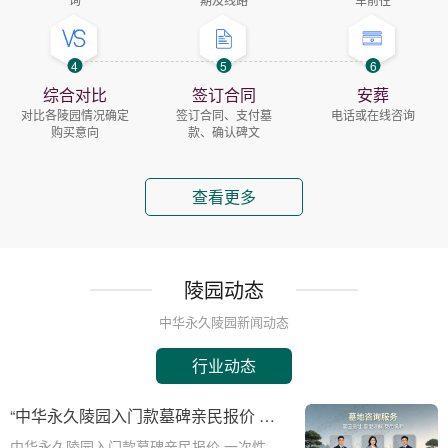
4
5
6
综合对比
签订合同
安葬
对比各陵园情况确定
签订合同、支付墓
电话或在线咨询
购买意向
款、确认碑文
查看更多
陵园动态
中华永久陵园新闻动态
行业动态
“中华永久陵园入门款墓碑亲民报价 一
次性付清享折上折：超值安葬方案深度
中华永久陵园入门款墓碑亲民报价 一次性付