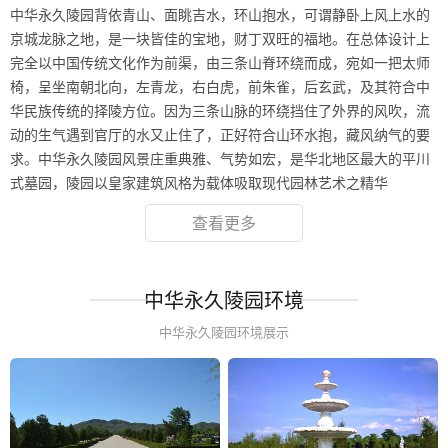
中华永久陵园背依青山、面眺吉水，环山抱水，可谓静卧上风上水的
京城龙脉之地，是一块皆佳的宝地，财丁双旺的福地。在总体设计上
完全以中国传统文化作为前渠，由三条山脊环绕而成，宛如一把太师
椅，呈坐南朝北向，左青龙，右白虎，前朱雀，后玄武，及其符合中
华民族传统的择陵方位。因为三条山脉的环绕挡住了外界的风吹，流
动的生气遇到官厅的水又止住了，正好符合山环水抱，藏风纳气的要
求。中华永久陵园风景庄重典雅、气势如宏，是华北地区最大的平川
式墓园，陵园以皇家建筑风格为载体吸取现代园林艺术之精华
查看更多
中华永久陵园环境
中华永久陵园环境展示