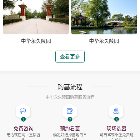
中华永久陵园
中华永久陵园
查看更多
购墓流程
中华永久陵园购墓服务流程
1
2
3
免费咨询
预约看墓
现场选墓
电话或在网上直接咨
确定好选择墓地的日
可自驾或乘坐免费班
询
期及线路
车前往