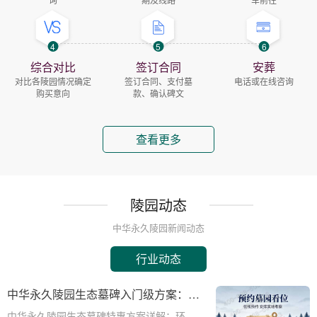
4
5
6
综合对比
签订合同
安葬
对比各陵园情况确定
签订合同、支付墓
电话或在线咨询
购买意向
款、确认碑文
查看更多
陵园动态
中华永久陵园新闻动态
行业动态
中华永久陵园生态墓碑入门级方案：完
整报价与一站式服务打包特惠解析
中华永久陵园生态墓碑特惠方案详解：环