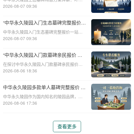
保、经济、个性化选择☎ 中华永久陵园电
2026-08-07 09:36
话:400-838-5063随着人们对身后事的关注度
提升，选择一个环保且经济的陵园及墓碑成
“中华永久陵园入门生态墓碑完整报价
为许多家庭的考虑。中华永久陵园，作
一站式服务打包特惠详解”
中华永久陵园入门生态墓碑完整报价一站式
服务打包特惠详解☎ 中华永久陵园电话:400-
2026-08-07 09:36
838-5063中华永久陵园作为国内知名的陵园
之一，一直致力于提供高品质、个性化的墓
“中华永久陵园入门款墓碑亲民报价 一
碑服务。生态墓碑作为一种环保、
次性付清享折上折：超值优惠与便捷选
在探讨中华永久陵园入门款墓碑亲民报价这
择的完美结合”
一主题时，我们首先需要理解墓碑选择的重
2026-08-06 18:36
要性及其对逝者与生者的影响。墓碑不仅是
对逝者的纪念，也是对生者情感的寄托。因
中华永久陵园多款单人墓碑完整报价 淡
此，选择一款既符合预算又具有纪念意义的
季下单直降数千元详解
中华永久陵园作为国内知名的陵园品牌，提
墓碑显得尤
供多种单人墓碑选择，满足不同客户的需
2026-08-06 17:36
求。本文将详细介绍中华永久陵园多款单人
墓碑的完整报价，并解释淡季下单直降数千
元的优惠政策，帮助消费者做出明智的选
查看更多
择。☎ 中华永