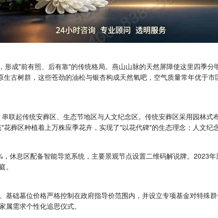
米，形成"前有照、后有靠"的传统格局。燕山山脉的天然屏障使这里四季
原生古树群，这些苍劲的油松与银杏构成天然氧吧，空气质量常年优于市区
线，串联起传统安葬区、生态节地区与人文纪念区。传统安葬区采用园林式布
"花葬区种植着上万株应季花卉，实现了"以花代碑"的生态理念；人文纪
%，休息区配备智能导览系统，主要景观节点设置二维码解说牌。2023年
庭。
。基础墓位价格严格控制在政府指导价范围内，并设立专项基金对特殊群
家属需求个性化追思仪式。