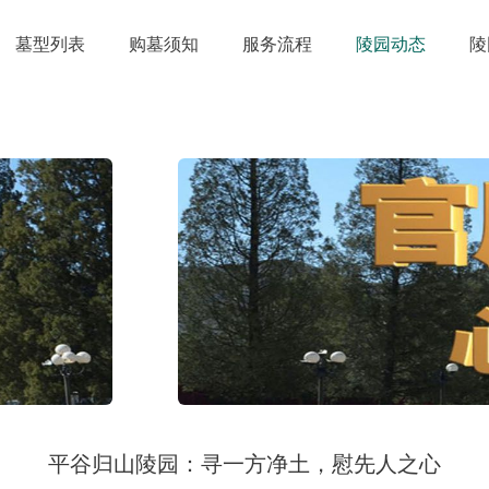
墓型列表
购墓须知
服务流程
陵园动态
陵
平谷归山陵园：寻一方净土，慰先人之心