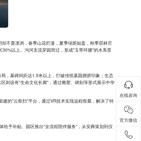
分明却不显凛冽，春季山花烂漫，夏季绿荫如盖，秋季层林尽
30%以上。泃河支流穿园而过，形成"玉带环腰"的水系景
局，墓碑间距达1.5米以上，打破传统墓园拥挤印象；生态
念区则设有"生命文化长廊"，通过雕塑、碑刻等形式展示中华
在线咨询
新建的"云祭扫"平台，通过VR技术实现远程祭奠，解决了特
官方微信
体给予补贴。园区推出"全流程陪伴服务"，从安葬策划到仪