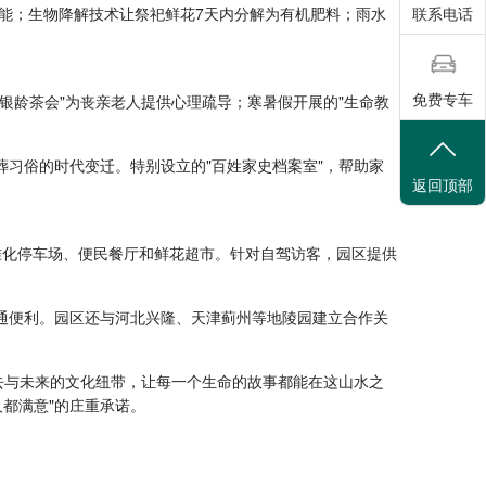
联系电话
热能；生物降解技术让祭祀鲜花7天内分解为有机肥料；雨水
免费专车
银龄茶会"为丧亲老人提供心理疏导；寒暑假开展的"生命教
葬习俗的时代变迁。特别设立的"百姓家史档案室"，帮助家
返回顶部
准化停车场、便民餐厅和鲜花超市。针对自驾访客，园区提供
交通便利。园区还与河北兴隆、天津蓟州等地陵园建立合作关
去与未来的文化纽带，让每一个生命的故事都能在这山水之
都满意"的庄重承诺。