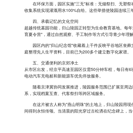
在环保方面，园区实施"三无"标准：无烟祭扫、无塑祭
收集系统实现灌溉用水100%自给。这些举措使陵园连续三
四、承载记忆的文化空间
超越传统墓园功能，
归山陵园
正转型为生命教育基地。每年
育夏令营"，通过自然观察、手工制作等方式引导青少年理
园区内的"归山纪念馆"收藏着上千件反映平谷地区丧
庭整理先人生平资料，目前已为200多个建立数字化家谱。
五、交通便利的京郊净土
从市区出发，经京平高速至园区仅需50分钟车程，每日有
电动汽车充电桩和新能源车优先停放服务。
随着京津冀协同发展推进，陵园服务范围已扩展至周边区
系，实现档案互查、代客祭扫等跨区域服务。
在这片被古人称为"燕山明珠"的土地上，
归山陵园
用现
间得到永恒传颂。当清晨的阳光穿过古松洒在纪念碑上，当