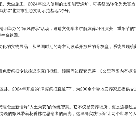
祀、无尘施工。2024年投入使用的太阳能焚烧炉，可将祭品转化为无害
年获得"北京市生态文明示范基地"称号。
清明举办的"家风传承"活动，邀请文化学者讲解殡葬习俗演变；重阳节的"
解生命轮回。
葬文化的实物展品，从民国时期的寿衣到改革开放后的骨灰盒，系统展现殡
6班免费祭扫专线往返东直门枢纽。陵园周边配套完善，3公里范围内有标
县。2024年开通的"津冀祭扫直通车"，为200余个异地安葬家庭提供
代理念重新诠释"入土为安"的传统智慧。它不仅是安葬场所，更是连接过
傍晚的微风带着花香拂过思念者的面庞，这里确实践行着"让两个世界的人