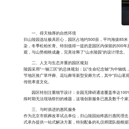
一、得天独厚的自然环境
归山陵园
选址极具匠心，园区占地约500亩，平均海拔85
染，冬季松柏长青。特别值得一提的是园区内保留的300年
观，与山势相映成趣，完美诠释了"山水陵园"的设计理念。
二、人文与生态并重的园区规划
陵园采用"一轴三区"的总体规划：以"生命纪念轴"为中轴
节地区推广草坪葬、花坛葬等新型安葬方式，其中"归山茗苑
传统孝道文化。
园区特别注重细节设计：全园无障碍通道覆盖率达100
殊时期无法现场祭扫的难题，这项创新服务已惠及数千个家
三、与时俱进的惠民服务
作为北京市殡葬改革试点单位，
归山陵园
始终践行惠民理念
式承办提供一站式解决方案，特别配备的礼仪师团队能根据