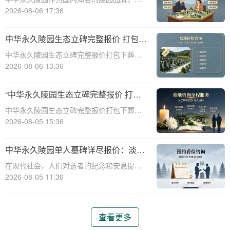
供多种单人墓碑选择，满足不同客户的需
2026-08-06 17:36
求。本文将详细介绍中华永久陵园多款单人
墓碑的完整报价，并解释淡季下单直降数千
中华永久陵园生态立碑完整报价 打包下
元的优惠政策，帮助消费者做出明智的选
葬服务同步享折扣详解
中华永久陵园生态立碑完整报价打包下葬服
择。☎ 中华永
务同步享折扣详解☎ 中华永久陵园电话:400-
2026-08-06 13:36
838-5063在现代社会，人们对死亡和身后事
的规划越来越重视。中华永久陵园作为国内
“中华永久陵园生态立碑完整报价 打包
知名的陵园品牌，提供了一系列生
下葬服务同步享折扣：全方位福利解析
中华永久陵园生态立碑完整报价打包下葬服
与专属优惠”
务同步享折扣：全方位福利解析与专属优惠
2026-08-05 15:36
☎ 中华永久陵园电话:400-838-5063在现代
社会，人们对生命的尊重和对逝者的缅怀方
中华永久陵园单人墓碑详尽报价：淡季
式有了更多的选择。中华永久陵园作
订购享数千元优惠
在现代社会，人们对逝者的纪念和安息提出
了更高的要求。作为国内知名的陵园品牌，
2026-08-05 11:36
中华永久陵园提供多种单人墓碑选择，以满
足不同客户的需求。本文将详细介绍中华永
久陵园多款单人墓碑的报价详情，并解读淡
查看更多
季下单直降