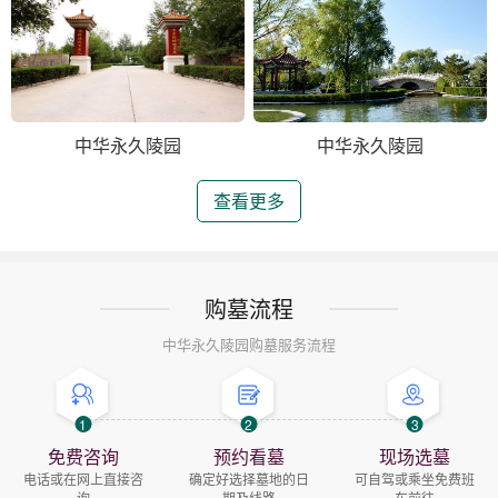
中华永久陵园
中华永久陵园
查看更多
购墓流程
中华永久陵园购墓服务流程
1
2
3
免费咨询
预约看墓
现场选墓
电话或在网上直接咨
确定好选择墓地的日
可自驾或乘坐免费班
询
期及线路
车前往