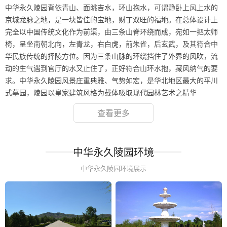
中华永久陵园背依青山、面眺吉水，环山抱水，可谓静卧上风上水的
京城龙脉之地，是一块皆佳的宝地，财丁双旺的福地。在总体设计上
完全以中国传统文化作为前渠，由三条山脊环绕而成，宛如一把太师
椅，呈坐南朝北向，左青龙，右白虎，前朱雀，后玄武，及其符合中
华民族传统的择陵方位。因为三条山脉的环绕挡住了外界的风吹，流
动的生气遇到官厅的水又止住了，正好符合山环水抱，藏风纳气的要
求。中华永久陵园风景庄重典雅、气势如宏，是华北地区最大的平川
式墓园，陵园以皇家建筑风格为载体吸取现代园林艺术之精华
查看更多
中华永久陵园环境
中华永久陵园环境展示