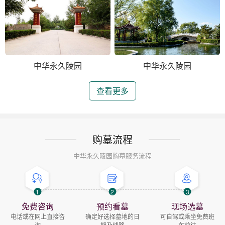
中华永久陵园
中华永久陵园
查看更多
购墓流程
中华永久陵园购墓服务流程
1
2
3
免费咨询
预约看墓
现场选墓
电话或在网上直接咨
确定好选择墓地的日
可自驾或乘坐免费班
询
期及线路
车前往