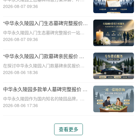
保、经济、个性化选择☎ 中华永久陵园电
2026-08-07 09:36
话:400-838-5063随着人们对身后事的关注度
提升，选择一个环保且经济的陵园及墓碑成
“中华永久陵园入门生态墓碑完整报价
为许多家庭的考虑。中华永久陵园，作
一站式服务打包特惠详解”
中华永久陵园入门生态墓碑完整报价一站式
服务打包特惠详解☎ 中华永久陵园电话:400-
2026-08-07 09:36
838-5063中华永久陵园作为国内知名的陵园
之一，一直致力于提供高品质、个性化的墓
“中华永久陵园入门款墓碑亲民报价 一
碑服务。生态墓碑作为一种环保、
次性付清享折上折：超值优惠与便捷选
在探讨中华永久陵园入门款墓碑亲民报价这
择的完美结合”
一主题时，我们首先需要理解墓碑选择的重
2026-08-06 18:36
要性及其对逝者与生者的影响。墓碑不仅是
对逝者的纪念，也是对生者情感的寄托。因
中华永久陵园多款单人墓碑完整报价 淡
此，选择一款既符合预算又具有纪念意义的
季下单直降数千元详解
中华永久陵园作为国内知名的陵园品牌，提
墓碑显得尤
供多种单人墓碑选择，满足不同客户的需
2026-08-06 17:36
求。本文将详细介绍中华永久陵园多款单人
墓碑的完整报价，并解释淡季下单直降数千
元的优惠政策，帮助消费者做出明智的选
查看更多
择。☎ 中华永