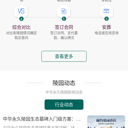
4
5
6
综合对比
签订合同
安葬
对比各陵园情况确定
签订合同、支付墓
电话或在线咨询
购买意向
款、确认碑文
查看更多
陵园动态
中华永久陵园新闻动态
行业动态
中华永久陵园生态墓碑入门级方案：完
整报价与一站式服务打包特惠解析
中华永久陵园生态墓碑特惠方案详解：环