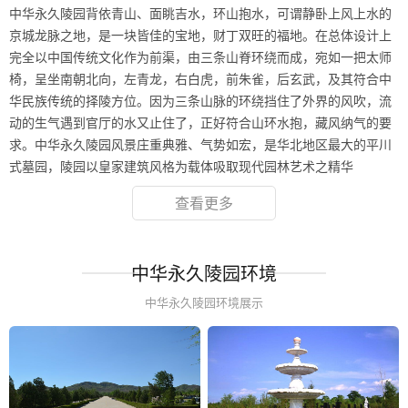
中华永久陵园背依青山、面眺吉水，环山抱水，可谓静卧上风上水的
京城龙脉之地，是一块皆佳的宝地，财丁双旺的福地。在总体设计上
完全以中国传统文化作为前渠，由三条山脊环绕而成，宛如一把太师
椅，呈坐南朝北向，左青龙，右白虎，前朱雀，后玄武，及其符合中
华民族传统的择陵方位。因为三条山脉的环绕挡住了外界的风吹，流
动的生气遇到官厅的水又止住了，正好符合山环水抱，藏风纳气的要
求。中华永久陵园风景庄重典雅、气势如宏，是华北地区最大的平川
式墓园，陵园以皇家建筑风格为载体吸取现代园林艺术之精华
查看更多
中华永久陵园环境
中华永久陵园环境展示