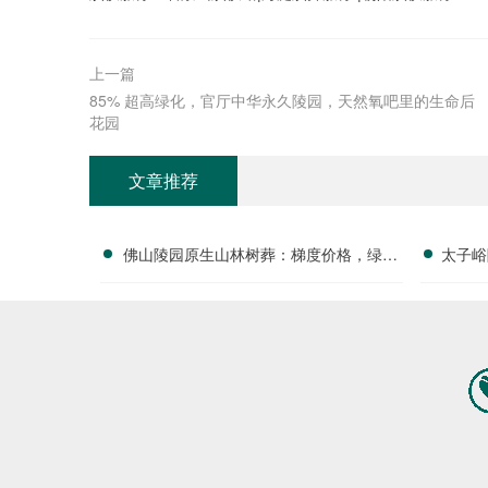
上一篇
85% 超高绿化，官厅中华永久陵园，天然氧吧里的生命后
花园
文章推荐
佛山陵园原生山林树葬：梯度价格，绿植
太子峪
补种全免，详解优惠福利
敬