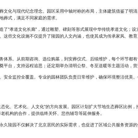
葬文化与现代纪念理念。园区采用中轴对称的布局，主体建筑借鉴了明清
地葬式，满足不同家庭的需求。
造了"孝道文化长廊"，通过雕塑、碑刻等形式展现中华传统孝道文化；设
。这些文化设施不仅提升了陵园的人文内涵，也使其成为传承家风、教育
务体系。从前期咨询、选位购墓，到安葬仪式、后续维护，每个环节都有
奠平台，支持远程追思；还定期举办清明公祭、冬至送暖等主题活动，营
、安全监控全覆盖。专业的园林团队负责日常维护，确保环境整洁优美。
生态化、艺术化、人文化"的方向发展。园区计划扩大节地生态葬区比例，
养老机构的合作，提供临终关怀、悲伤辅导等延伸服务。
永久陵园
不仅解决了北京居民的实际需求，也促进了区域公共服务资源的