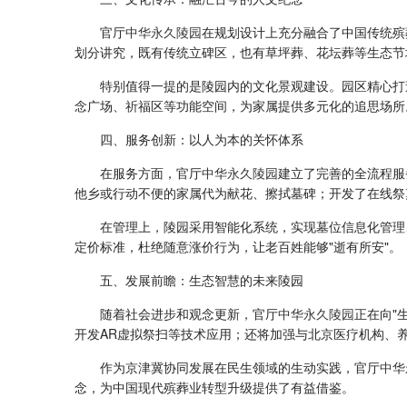
官厅
中华永久陵园
在规划设计上充分融合了中国传统殡
划分讲究，既有传统立碑区，也有草坪葬、花坛葬等生态节
特别值得一提的是陵园内的文化景观建设。园区精心打
念广场、祈福区等功能空间，为家属提供多元化的追思场所
四、服务创新：以人为本的关怀体系
在服务方面，官厅
中华永久陵园
建立了完善的全流程服
他乡或行动不便的家属代为献花、擦拭墓碑；开发了在线祭
在管理上，陵园采用智能化系统，实现墓位信息化管理
定价标准，杜绝随意涨价行为，让老百姓能够"逝有所安"。
五、发展前瞻：生态智慧的未来陵园
随着社会进步和观念更新，官厅
中华永久陵园
正在向"
开发AR虚拟祭扫等技术应用；还将加强与北京医疗机构、
作为京津冀协同发展在民生领域的生动实践，官厅
中华
念，为中国现代殡葬业转型升级提供了有益借鉴。