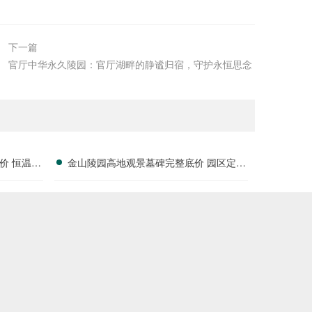
下一篇
官厅中华永久陵园：官厅湖畔的静谧归宿，守护永恒思念
价 恒温寄
金山陵园高地观景墓碑完整底价 园区定期
保洁服务附赠一年 低价福利详解