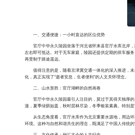
一、交通便捷：一小时直达的区位优势
官厅
中华永久陵园
坐落于河北省怀来县官厅水库北岸，
左右即可抵达。对于无车家庭，陵园还提供定期的班车服务
再受制于路途遥远。
值得注意的是，随着京津冀交通一体化的深入推进，未
化，真正实现了"逝者安息，生者便利"的人文关怀理念。
二、山水形胜：官厅湖畔的自然画卷
官厅
中华永久陵园
最引人注目的，莫过于其得天独厚的
漫，夏季绿荫如盖，秋时层林尽染，冬季银装素裹。特别是
从生态角度看，官厅水库作为北京重要水源地，周边环
环境。这种与自然和谐共生的理念，既满足了中国人传统的
三、文化传承：融汇古今的人文纪念