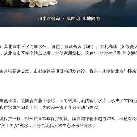
距离北京市区仅约80公里。得益于京藏高速（G6）、京礼高速（延崇高
，从北京市区多个站点出发，方便家属祭扫。这种"一小时生活圈"的交通
来京张高铁支线、市郊铁路等项目的规划建设，将进一步缩短北京与怀来
自然环境。陵园背靠燕山余脉，面向碧波万顷的官厅水库，形成了"前有
官厅水库的湖光山色，为陵园平添了几分灵动与静谧。
境保护严格，空气质量常年保持优良。陵园内绿化率超过70%，种植有
"入土为安"观念，又符合现代人对生态环保的追求。