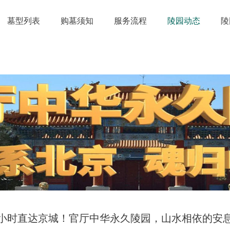
墓型列表
购墓须知
服务流程
陵园动态
陵
小时直达京城！官厅中华永久陵园，山水相依的安