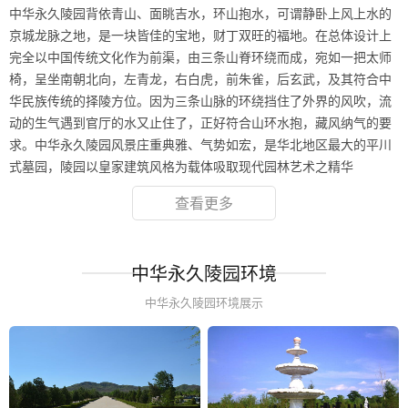
中华永久陵园背依青山、面眺吉水，环山抱水，可谓静卧上风上水的
京城龙脉之地，是一块皆佳的宝地，财丁双旺的福地。在总体设计上
完全以中国传统文化作为前渠，由三条山脊环绕而成，宛如一把太师
椅，呈坐南朝北向，左青龙，右白虎，前朱雀，后玄武，及其符合中
华民族传统的择陵方位。因为三条山脉的环绕挡住了外界的风吹，流
动的生气遇到官厅的水又止住了，正好符合山环水抱，藏风纳气的要
求。中华永久陵园风景庄重典雅、气势如宏，是华北地区最大的平川
式墓园，陵园以皇家建筑风格为载体吸取现代园林艺术之精华
查看更多
中华永久陵园环境
中华永久陵园环境展示