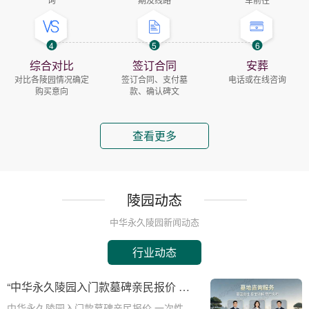
4
5
6
综合对比
签订合同
安葬
对比各陵园情况确定
签订合同、支付墓
电话或在线咨询
购买意向
款、确认碑文
查看更多
陵园动态
中华永久陵园新闻动态
行业动态
“中华永久陵园入门款墓碑亲民报价 一
次性付清享折上折：超值安葬方案深度
中华永久陵园入门款墓碑亲民报价 一次性付