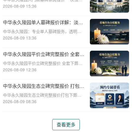
解析”
清享折上折：超值安葬方案深度解析☎ 中华
2026-08-09 15:36
永久陵园电话:400-838-5063在人生的旅程
中，我们总会面临生离死别的时刻。当亲人
中华永久陵园单人墓碑报价详解：淡季
离世，选择一个合适的安葬地点，
下单享数千元优惠
中华永久陵园：专业单人墓碑服务，透明报
价与淡季优惠助力您选择理想安息之地☎ 中
2026-08-09 13:36
华永久陵园电话:400-838-5063中华永久陵
园，作为业界领先的陵园服务提供商，深知
中华永久陵园平价立碑完整报价 全套下
每一座墓碑背后承载的深情与敬意。
葬流程打包降价详解
中华永久陵园平价立碑完整报价 全套下葬流
程打包降价详解☎ 中华永久陵园电话:400-
2026-08-09 12:36
838-5063在人生的旅途中，每个人都会经历
生老病死。当我们的亲人离开这个世界，留
中华永久陵园生态立碑完整报价 打包下
下的是无尽的思念和缅怀。而中华
葬服务同步享折扣详解
中华永久陵园生态立碑完整报价打包下葬服
务同步享折扣详解☎ 中华永久陵园电话:400-
2026-08-09 08:36
838-5063中华永久陵园作为国内知名的陵园
之一，一直致力于为用户提供高品质的殡葬
服务。生态立碑作为一种新型的殡
查看更多