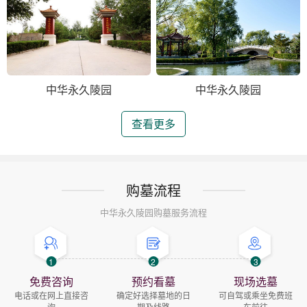
中华永久陵园
中华永久陵园
查看更多
购墓流程
中华永久陵园购墓服务流程
1
2
3
免费咨询
预约看墓
现场选墓
电话或在网上直接咨
确定好选择墓地的日
可自驾或乘坐免费班
询
期及线路
车前往