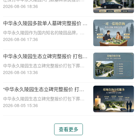
择的完美结合”
一主题时，我们首先需要理解墓碑选择的重
2026-08-06 18:36
要性及其对逝者与生者的影响。墓碑不仅是
对逝者的纪念，也是对生者情感的寄托。因
中华永久陵园多款单人墓碑完整报价 淡
此，选择一款既符合预算又具有纪念意义的
季下单直降数千元详解
中华永久陵园作为国内知名的陵园品牌，提
墓碑显得尤
供多种单人墓碑选择，满足不同客户的需
2026-08-06 17:36
求。本文将详细介绍中华永久陵园多款单人
墓碑的完整报价，并解释淡季下单直降数千
中华永久陵园生态立碑完整报价 打包下
元的优惠政策，帮助消费者做出明智的选
葬服务同步享折扣详解
中华永久陵园生态立碑完整报价打包下葬服
择。☎ 中华永
务同步享折扣详解☎ 中华永久陵园电话:400-
2026-08-06 13:36
838-5063在现代社会，人们对死亡和身后事
的规划越来越重视。中华永久陵园作为国内
“中华永久陵园生态立碑完整报价 打包
知名的陵园品牌，提供了一系列生
下葬服务同步享折扣：全方位福利解析
中华永久陵园生态立碑完整报价打包下葬服
与专属优惠”
务同步享折扣：全方位福利解析与专属优惠
2026-08-05 15:36
☎ 中华永久陵园电话:400-838-5063在现代
社会，人们对生命的尊重和对逝者的缅怀方
式有了更多的选择。中华永久陵园作
查看更多