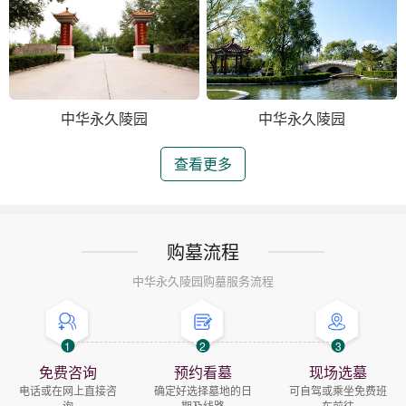
中华永久陵园
中华永久陵园
查看更多
购墓流程
中华永久陵园购墓服务流程
1
2
3
免费咨询
预约看墓
现场选墓
电话或在网上直接咨
确定好选择墓地的日
可自驾或乘坐免费班
询
期及线路
车前往