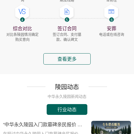
4
5
6
综合对比
签订合同
安葬
对比各陵园情况确定
签订合同、支付墓
电话或在线咨询
购买意向
款、确认碑文
查看更多
陵园动态
中华永久陵园新闻动态
行业动态
“中华永久陵园入门款墓碑亲民报价 一
次性付清享折上折：超值优惠与便捷选
在探讨中华永久陵园入门款墓碑亲民报价这