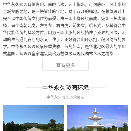
中华永久陵园背依青山、面眺吉水，环山抱水，可谓静卧上风上水的
京城龙脉之地，是一块皆佳的宝地，财丁双旺的福地。在总体设计上
完全以中国传统文化作为前渠，由三条山脊环绕而成，宛如一把太师
椅，呈坐南朝北向，左青龙，右白虎，前朱雀，后玄武，及其符合中
华民族传统的择陵方位。因为三条山脉的环绕挡住了外界的风吹，流
动的生气遇到官厅的水又止住了，正好符合山环水抱，藏风纳气的要
求。中华永久陵园风景庄重典雅、气势如宏，是华北地区最大的平川
式墓园，陵园以皇家建筑风格为载体吸取现代园林艺术之精华
查看更多
中华永久陵园环境
中华永久陵园环境展示