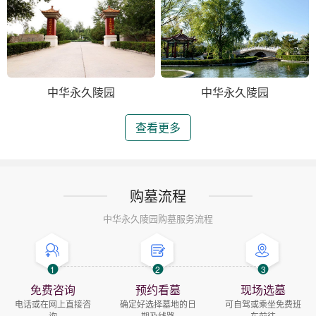
中华永久陵园
中华永久陵园
查看更多
购墓流程
中华永久陵园购墓服务流程
1
2
3
免费咨询
预约看墓
现场选墓
电话或在网上直接咨
确定好选择墓地的日
可自驾或乘坐免费班
询
期及线路
车前往