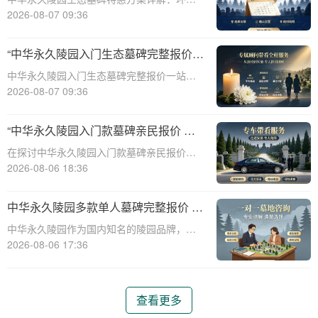
保、经济、个性化选择☎ 中华永久陵园电
2026-08-07 09:36
话:400-838-5063随着人们对身后事的关注度
提升，选择一个环保且经济的陵园及墓碑成
“中华永久陵园入门生态墓碑完整报价
为许多家庭的考虑。中华永久陵园，作
一站式服务打包特惠详解”
中华永久陵园入门生态墓碑完整报价一站式
服务打包特惠详解☎ 中华永久陵园电话:400-
2026-08-07 09:36
838-5063中华永久陵园作为国内知名的陵园
之一，一直致力于提供高品质、个性化的墓
“中华永久陵园入门款墓碑亲民报价 一
碑服务。生态墓碑作为一种环保、
次性付清享折上折：超值优惠与便捷选
在探讨中华永久陵园入门款墓碑亲民报价这
择的完美结合”
一主题时，我们首先需要理解墓碑选择的重
2026-08-06 18:36
要性及其对逝者与生者的影响。墓碑不仅是
对逝者的纪念，也是对生者情感的寄托。因
中华永久陵园多款单人墓碑完整报价 淡
此，选择一款既符合预算又具有纪念意义的
季下单直降数千元详解
中华永久陵园作为国内知名的陵园品牌，提
墓碑显得尤
供多种单人墓碑选择，满足不同客户的需
2026-08-06 17:36
求。本文将详细介绍中华永久陵园多款单人
墓碑的完整报价，并解释淡季下单直降数千
元的优惠政策，帮助消费者做出明智的选
查看更多
择。☎ 中华永