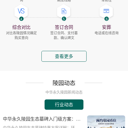
4
5
6
综合对比
签订合同
安葬
对比各陵园情况确定
签订合同、支付墓
电话或在线咨询
购买意向
款、确认碑文
查看更多
陵园动态
中华永久陵园新闻动态
行业动态
中华永久陵园生态墓碑入门级方案：完
整报价与一站式服务打包特惠解析
中华永久陵园生态墓碑特惠方案详解：环