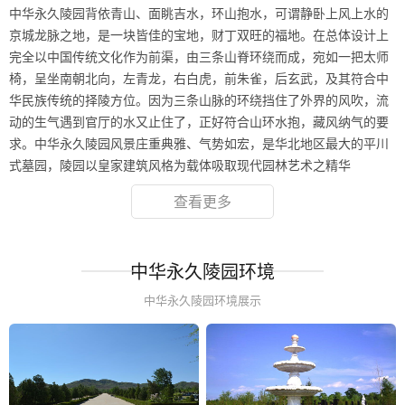
中华永久陵园背依青山、面眺吉水，环山抱水，可谓静卧上风上水的
京城龙脉之地，是一块皆佳的宝地，财丁双旺的福地。在总体设计上
完全以中国传统文化作为前渠，由三条山脊环绕而成，宛如一把太师
椅，呈坐南朝北向，左青龙，右白虎，前朱雀，后玄武，及其符合中
华民族传统的择陵方位。因为三条山脉的环绕挡住了外界的风吹，流
动的生气遇到官厅的水又止住了，正好符合山环水抱，藏风纳气的要
求。中华永久陵园风景庄重典雅、气势如宏，是华北地区最大的平川
式墓园，陵园以皇家建筑风格为载体吸取现代园林艺术之精华
查看更多
中华永久陵园环境
中华永久陵园环境展示