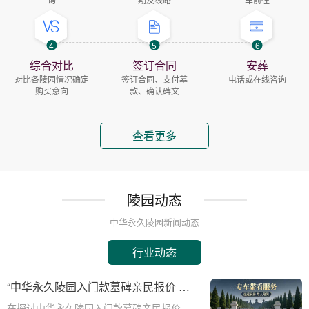
4
5
6
综合对比
签订合同
安葬
对比各陵园情况确定
签订合同、支付墓
电话或在线咨询
购买意向
款、确认碑文
查看更多
陵园动态
中华永久陵园新闻动态
行业动态
“中华永久陵园入门款墓碑亲民报价 一
次性付清享折上折：超值优惠与便捷选
在探讨中华永久陵园入门款墓碑亲民报价这