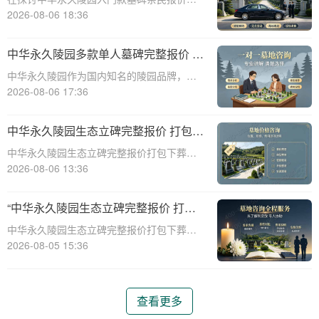
择的完美结合”
一主题时，我们首先需要理解墓碑选择的重
2026-08-06 18:36
要性及其对逝者与生者的影响。墓碑不仅是
对逝者的纪念，也是对生者情感的寄托。因
中华永久陵园多款单人墓碑完整报价 淡
此，选择一款既符合预算又具有纪念意义的
季下单直降数千元详解
中华永久陵园作为国内知名的陵园品牌，提
墓碑显得尤
供多种单人墓碑选择，满足不同客户的需
2026-08-06 17:36
求。本文将详细介绍中华永久陵园多款单人
墓碑的完整报价，并解释淡季下单直降数千
中华永久陵园生态立碑完整报价 打包下
元的优惠政策，帮助消费者做出明智的选
葬服务同步享折扣详解
中华永久陵园生态立碑完整报价打包下葬服
择。☎ 中华永
务同步享折扣详解☎ 中华永久陵园电话:400-
2026-08-06 13:36
838-5063在现代社会，人们对死亡和身后事
的规划越来越重视。中华永久陵园作为国内
“中华永久陵园生态立碑完整报价 打包
知名的陵园品牌，提供了一系列生
下葬服务同步享折扣：全方位福利解析
中华永久陵园生态立碑完整报价打包下葬服
与专属优惠”
务同步享折扣：全方位福利解析与专属优惠
2026-08-05 15:36
☎ 中华永久陵园电话:400-838-5063在现代
社会，人们对生命的尊重和对逝者的缅怀方
式有了更多的选择。中华永久陵园作
查看更多