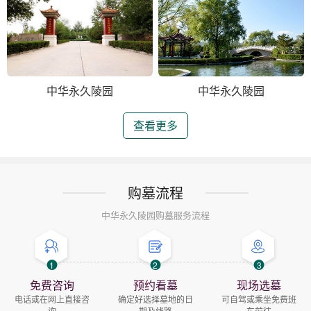
中华永久陵园
中华永久陵园
查看更多
购墓流程
中华永久陵园购墓服务流程
1
2
3
免费咨询
预约看墓
现场选墓
电话或在网上直接咨
确定好选择墓地的日
可自驾或乘坐免费班
询
期及线路
车前往