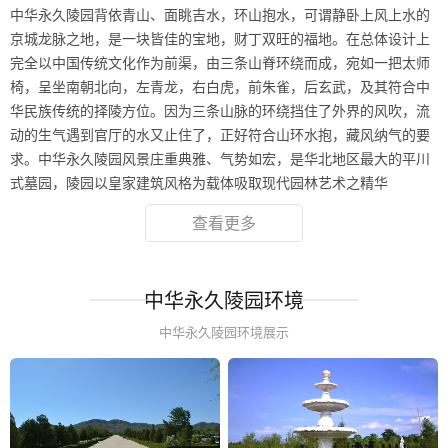
中华永久陵园背依青山、面眺吉水，环山抱水，可谓静卧上风上水的
京城龙脉之地，是一块皆佳的宝地，财丁双旺的福地。在总体设计上
完全以中国传统文化作为前渠，由三条山脊环绕而成，宛如一把太师
椅，呈坐南朝北向，左青龙，右白虎，前朱雀，后玄武，及其符合中
华民族传统的择陵方位。因为三条山脉的环绕挡住了外界的风吹，流
动的生气遇到官厅的水又止住了，正好符合山环水抱，藏风纳气的要
求。中华永久陵园风景庄重典雅、气势如宏，是华北地区最大的平川
式墓园，陵园以皇家建筑风格为载体吸取现代园林艺术之精华
查看更多
中华永久陵园环境
中华永久陵园环境展示