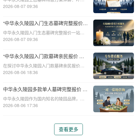
保、经济、个性化选择☎ 中华永久陵园电
2026-08-07 09:36
话:400-838-5063随着人们对身后事的关注度
提升，选择一个环保且经济的陵园及墓碑成
“中华永久陵园入门生态墓碑完整报价
为许多家庭的考虑。中华永久陵园，作
一站式服务打包特惠详解”
中华永久陵园入门生态墓碑完整报价一站式
服务打包特惠详解☎ 中华永久陵园电话:400-
2026-08-07 09:36
838-5063中华永久陵园作为国内知名的陵园
之一，一直致力于提供高品质、个性化的墓
“中华永久陵园入门款墓碑亲民报价 一
碑服务。生态墓碑作为一种环保、
次性付清享折上折：超值优惠与便捷选
在探讨中华永久陵园入门款墓碑亲民报价这
择的完美结合”
一主题时，我们首先需要理解墓碑选择的重
2026-08-06 18:36
要性及其对逝者与生者的影响。墓碑不仅是
对逝者的纪念，也是对生者情感的寄托。因
中华永久陵园多款单人墓碑完整报价 淡
此，选择一款既符合预算又具有纪念意义的
季下单直降数千元详解
中华永久陵园作为国内知名的陵园品牌，提
墓碑显得尤
供多种单人墓碑选择，满足不同客户的需
2026-08-06 17:36
求。本文将详细介绍中华永久陵园多款单人
墓碑的完整报价，并解释淡季下单直降数千
元的优惠政策，帮助消费者做出明智的选
查看更多
择。☎ 中华永