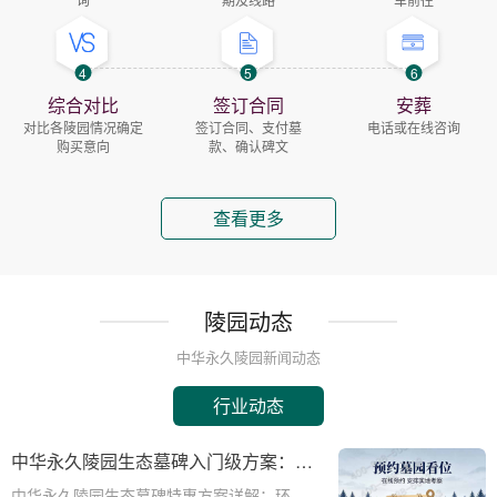
4
5
6
综合对比
签订合同
安葬
对比各陵园情况确定
签订合同、支付墓
电话或在线咨询
购买意向
款、确认碑文
查看更多
陵园动态
中华永久陵园新闻动态
行业动态
中华永久陵园生态墓碑入门级方案：完
整报价与一站式服务打包特惠解析
中华永久陵园生态墓碑特惠方案详解：环