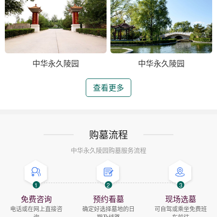
中华永久陵园
中华永久陵园
查看更多
购墓流程
中华永久陵园购墓服务流程
1
2
3
免费咨询
预约看墓
现场选墓
电话或在网上直接咨
确定好选择墓地的日
可自驾或乘坐免费班
询
期及线路
车前往