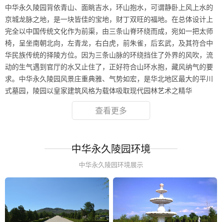
中华永久陵园背依青山、面眺吉水，环山抱水，可谓静卧上风上水的
京城龙脉之地，是一块皆佳的宝地，财丁双旺的福地。在总体设计上
完全以中国传统文化作为前渠，由三条山脊环绕而成，宛如一把太师
椅，呈坐南朝北向，左青龙，右白虎，前朱雀，后玄武，及其符合中
华民族传统的择陵方位。因为三条山脉的环绕挡住了外界的风吹，流
动的生气遇到官厅的水又止住了，正好符合山环水抱，藏风纳气的要
求。中华永久陵园风景庄重典雅、气势如宏，是华北地区最大的平川
式墓园，陵园以皇家建筑风格为载体吸取现代园林艺术之精华
查看更多
中华永久陵园环境
中华永久陵园环境展示