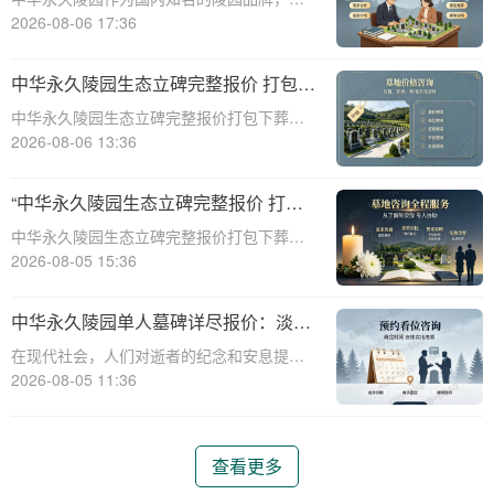
供多种单人墓碑选择，满足不同客户的需
2026-08-06 17:36
求。本文将详细介绍中华永久陵园多款单人
墓碑的完整报价，并解释淡季下单直降数千
中华永久陵园生态立碑完整报价 打包下
元的优惠政策，帮助消费者做出明智的选
葬服务同步享折扣详解
中华永久陵园生态立碑完整报价打包下葬服
择。☎ 中华永
务同步享折扣详解☎ 中华永久陵园电话:400-
2026-08-06 13:36
838-5063在现代社会，人们对死亡和身后事
的规划越来越重视。中华永久陵园作为国内
“中华永久陵园生态立碑完整报价 打包
知名的陵园品牌，提供了一系列生
下葬服务同步享折扣：全方位福利解析
中华永久陵园生态立碑完整报价打包下葬服
与专属优惠”
务同步享折扣：全方位福利解析与专属优惠
2026-08-05 15:36
☎ 中华永久陵园电话:400-838-5063在现代
社会，人们对生命的尊重和对逝者的缅怀方
中华永久陵园单人墓碑详尽报价：淡季
式有了更多的选择。中华永久陵园作
订购享数千元优惠
在现代社会，人们对逝者的纪念和安息提出
了更高的要求。作为国内知名的陵园品牌，
2026-08-05 11:36
中华永久陵园提供多种单人墓碑选择，以满
足不同客户的需求。本文将详细介绍中华永
久陵园多款单人墓碑的报价详情，并解读淡
查看更多
季下单直降