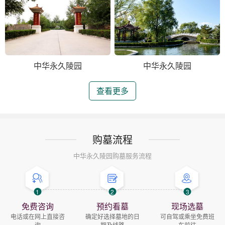
中华永久陵园
中华永久陵园
查看更多
购墓流程
中华永久陵园购墓服务流程
1
2
3
免费咨询
预约看墓
现场选墓
电话或在网上直接咨
确定好选择墓地的日
可自驾或乘坐免费班
询
期及线路
车前往