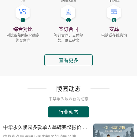
4
5
6
综合对比
签订合同
安葬
对比各陵园情况确定
签订合同、支付墓
电话或在线咨询
购买意向
款、确认碑文
查看更多
陵园动态
中华永久陵园新闻动态
行业动态
中华永久陵园多款单人墓碑完整报价 淡
季下单直降数千元详解
中华永久陵园作为国内知名的陵园品牌，提