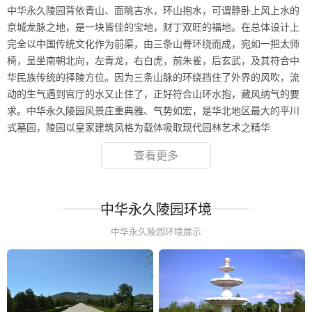
中华永久陵园背依青山、面眺吉水，环山抱水，可谓静卧上风上水的
京城龙脉之地，是一块皆佳的宝地，财丁双旺的福地。在总体设计上
完全以中国传统文化作为前渠，由三条山脊环绕而成，宛如一把太师
椅，呈坐南朝北向，左青龙，右白虎，前朱雀，后玄武，及其符合中
华民族传统的择陵方位。因为三条山脉的环绕挡住了外界的风吹，流
动的生气遇到官厅的水又止住了，正好符合山环水抱，藏风纳气的要
求。中华永久陵园风景庄重典雅、气势如宏，是华北地区最大的平川
式墓园，陵园以皇家建筑风格为载体吸取现代园林艺术之精华
查看更多
中华永久陵园环境
中华永久陵园环境展示