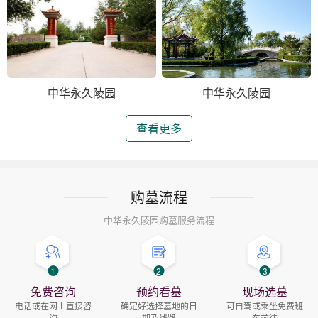
中华永久陵园
中华永久陵园
查看更多
购墓流程
中华永久陵园购墓服务流程
1
2
3
免费咨询
预约看墓
现场选墓
电话或在网上直接咨
确定好选择墓地的日
可自驾或乘坐免费班
询
期及线路
车前往