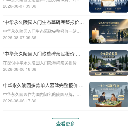
保、经济、个性化选择☎ 中华永久陵园电
2026-08-07 09:36
话:400-838-5063随着人们对身后事的关注度
提升，选择一个环保且经济的陵园及墓碑成
“中华永久陵园入门生态墓碑完整报价
为许多家庭的考虑。中华永久陵园，作
一站式服务打包特惠详解”
中华永久陵园入门生态墓碑完整报价一站式
服务打包特惠详解☎ 中华永久陵园电话:400-
2026-08-07 09:36
838-5063中华永久陵园作为国内知名的陵园
之一，一直致力于提供高品质、个性化的墓
“中华永久陵园入门款墓碑亲民报价 一
碑服务。生态墓碑作为一种环保、
次性付清享折上折：超值优惠与便捷选
在探讨中华永久陵园入门款墓碑亲民报价这
择的完美结合”
一主题时，我们首先需要理解墓碑选择的重
2026-08-06 18:36
要性及其对逝者与生者的影响。墓碑不仅是
对逝者的纪念，也是对生者情感的寄托。因
中华永久陵园多款单人墓碑完整报价 淡
此，选择一款既符合预算又具有纪念意义的
季下单直降数千元详解
中华永久陵园作为国内知名的陵园品牌，提
墓碑显得尤
供多种单人墓碑选择，满足不同客户的需
2026-08-06 17:36
求。本文将详细介绍中华永久陵园多款单人
墓碑的完整报价，并解释淡季下单直降数千
元的优惠政策，帮助消费者做出明智的选
查看更多
择。☎ 中华永