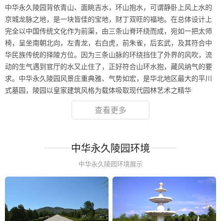
中华永久陵园背依青山、面眺吉水，环山抱水，可谓静卧上风上水的
京城龙脉之地，是一块皆佳的宝地，财丁双旺的福地。在总体设计上
完全以中国传统文化作为前渠，由三条山脊环绕而成，宛如一把太师
椅，呈坐南朝北向，左青龙，右白虎，前朱雀，后玄武，及其符合中
华民族传统的择陵方位。因为三条山脉的环绕挡住了外界的风吹，流
动的生气遇到官厅的水又止住了，正好符合山环水抱，藏风纳气的要
求。中华永久陵园风景庄重典雅、气势如宏，是华北地区最大的平川
式墓园，陵园以皇家建筑风格为载体吸取现代园林艺术之精华
查看更多
中华永久陵园环境
中华永久陵园环境展示