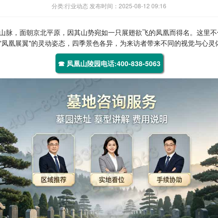
分类:行业动态 发布时间：2025-08-12 09:16
山脉，面朝京北平原，因其山势宛如一只展翅欲飞的凤凰而得名。这里不
"凤凰展翼"的灵动姿态，四季景色各异，为来访者带来不同的视觉与心灵
☎ 凤凰山陵园电话:400-838-5063