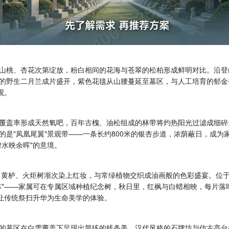
山桃、杏花次第绽放，粉白相间的花海与苍翠的松柏形成鲜明对比。沿登
的野生二月兰成片盛开，紫色花毯从山腰蔓延至墓区，与人工培育的郁金
观。
化覆盖率形成天然氧吧，百年古槐、油松组成的林带将灼热阳光过滤成细
的是"凤凰尾翼"景观带——一条长约800米的银杏步道，浓荫蔽日，成
水映余晖"的意境。
、黄栌、火炬树渐次染上红妆，与常绿植物交织成油画般的色彩盛宴。位于
林"——家属可在专属区域种植纪念树，秋日里，红枫与白蜡相映，每片落
，让传统祭扫升华为生命美学的体验。
的墓区在白雪覆盖下呈现出简练的线条美，汉代风格的石牌坊与仿古亭台