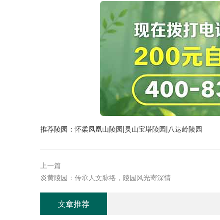
推荐陵园：
怀柔凤凰山陵园
|
灵山宝塔陵园
|
八达岭陵园
上一篇
炎黄陵园：传承人文脉络，陵园风光寄深情
文章推荐