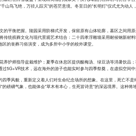
千山鸟飞绝，万径人踪灭"的苍茫意境。冬至日的"长明灯"仪式尤为动人
文的平衡把握。陵园采用阶梯式开发，保留原有山体轮廓，墓区之间用原
将传统殡葬文化与现代景观艺术结合：二十四孝浮雕墙采用耐候钢新材料
京地区的丧葬习俗演变，成为多所中小学的校外课堂。
花养护师指导盆栽维护；夏季在休息区提供酸梅汤、绿豆汤等消暑饮品；
通过5G+VR技术，远在海外的游子也能实时参与四季祭奠，在虚拟空间
特的四季风貌，重新定义着人们对生命纪念场所的想象。在这里，死亡不是
羽"的磅礴气象，也能体会"草木有本心，生死皆诗意"的深远境界。这种