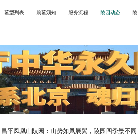
墓型列表
购墓须知
服务流程
陵园动态
陵
昌平凤凰山陵园：山势如凤展翼，陵园四季景不同