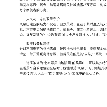
苇荡在寒风中摇曳，与远处居庸关长城残雪相互呼应，构成"
每个祭奠者的心房。
人文与生态的双重守护
凤凰山陵园的魅力不仅在于自然景观，更在于其对生态与人
括北京市重点保护动物红隼、戴胜等。在文化营造上，园区
说。近年新建的"生命教育馆"通过全息投影技术，讲述北
四季服务见温情
针对不同季节的祭扫需求，陵园推出特色服务：春季配备鲜
滑垫，并开通暖房休息区。值得关注的是其"云祭扫"系统，
这座被誉为"北京最美山地陵园"的凤凰山，正以其独
在观景平台俯瞰陵园全貌时，既能感受"凤凰于飞，翙翙其
中国传统"天人合一"哲学在现代殡葬文化中的生动诠释。