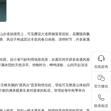
山步道拾级而上，可见樱花大道两侧落英缤纷，花瓣随风飘
香、风信子构成层次丰富的春日画卷。清明时节，许多家属
碎光斑。设计者巧妙利用地形高差，在墓区间开辟多条通风廊
为家属休憩的天然凉亭。傍晚时分，蝉鸣渐歇，山间升起淡淡
在线咨询
主峰东侧的"观凤台"是赏秋绝佳处，登临可见整座山体如同
官方微信
叶都仿佛承载着生者对逝者的私语。管理处每年秋季举办
联系电话
披上银装，宛如一幅水墨长卷。陵园特意保留的枯荷池、芦