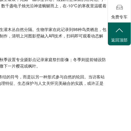
，数千盏电子烛光沿神道蜿蜒而上，在-10℃的寒夜里温暖着
免费专车
生灌木丛自然分隔。生物学家在此记录到98种鸟类栖息，包
制作，清明上河图影壁融入AR技术，扫码即可观看动态解
返回顶部
秋季设置专业摄影点记录家庭祭扫影像；冬季则提前铺设防
中撒下一片樱花或枫叶。
终结的符号，而是以另一种形式参与自然的轮回。当访客站
将地理特征、生态保护与人文关怀完美融合的实践，或许正是