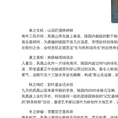
春之生机：山花烂漫映碑林
每年三四月间，凤凰山率先披上春装。陵园内栽植的数千株
落在墓碑间，为肃穆的陵园平添几分温柔。管理处特别保留
在祭扫之余，会特意驻足观赏这"生与死和谐共生"的自然奇
夏之葱郁：林荫秘境纳清凉
入夏后，凤凰山化作一片绿色海洋。陵园内超过60%的绿
道，即使盛夏正午也能感受到穿山而过的凉风。最令人称道
雾气，远眺可见十三陵水库波光粼粼，构成"青山含远黛，碧
秋之绚烂：彩叶鎏金话永恒
九月的凤凰山迎来最华丽的变身。陵园内2000余株元宝枫
凤凰披上金红羽衣。特别值得一提的是陵园独创的"记忆森
的"静美秋祭"活动，邀请艺术家以落叶为材创作大地艺术
冬之静穆：雪覆层峦显风骨
隆冬时节，凤凰山展现出截然不同的气质。雪后初霁，连绵