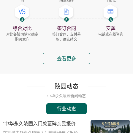
4
5
6
综合对比
签订合同
安葬
对比各陵园情况确定
签订合同、支付墓
电话或在线咨询
购买意向
款、确认碑文
查看更多
陵园动态
中华永久陵园新闻动态
行业动态
“中华永久陵园入门款墓碑亲民报价 一
次性付清享折上折：超值优惠与便捷选
在探讨中华永久陵园入门款墓碑亲民报价这