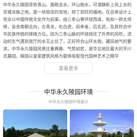
中华永久陵园背依青山、面眺吉水，环山抱水，可谓静卧上风上水的
京城龙脉之地，是一块皆佳的宝地，财丁双旺的福地。在总体设计上
完全以中国传统文化作为前渠，由三条山脊环绕而成，宛如一把太师
椅，呈坐南朝北向，左青龙，右白虎，前朱雀，后玄武，及其符合中
华民族传统的择陵方位。因为三条山脉的环绕挡住了外界的风吹，流
动的生气遇到官厅的水又止住了，正好符合山环水抱，藏风纳气的要
求。中华永久陵园风景庄重典雅、气势如宏，是华北地区最大的平川
式墓园，陵园以皇家建筑风格为载体吸取现代园林艺术之精华
查看更多
中华永久陵园环境
中华永久陵园环境展示