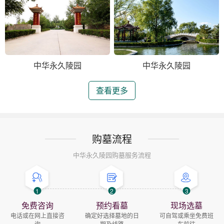
中华永久陵园
中华永久陵园
查看更多
购墓流程
中华永久陵园购墓服务流程
1
2
3
免费咨询
预约看墓
现场选墓
电话或在网上直接咨
确定好选择墓地的日
可自驾或乘坐免费班
询
期及线路
车前往