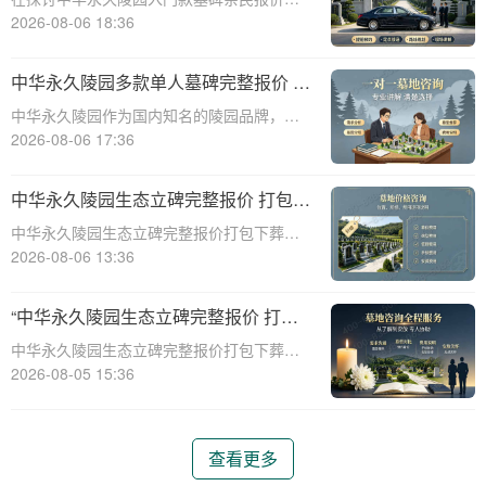
择的完美结合”
一主题时，我们首先需要理解墓碑选择的重
2026-08-06 18:36
要性及其对逝者与生者的影响。墓碑不仅是
对逝者的纪念，也是对生者情感的寄托。因
中华永久陵园多款单人墓碑完整报价 淡
此，选择一款既符合预算又具有纪念意义的
季下单直降数千元详解
中华永久陵园作为国内知名的陵园品牌，提
墓碑显得尤
供多种单人墓碑选择，满足不同客户的需
2026-08-06 17:36
求。本文将详细介绍中华永久陵园多款单人
墓碑的完整报价，并解释淡季下单直降数千
中华永久陵园生态立碑完整报价 打包下
元的优惠政策，帮助消费者做出明智的选
葬服务同步享折扣详解
中华永久陵园生态立碑完整报价打包下葬服
择。☎ 中华永
务同步享折扣详解☎ 中华永久陵园电话:400-
2026-08-06 13:36
838-5063在现代社会，人们对死亡和身后事
的规划越来越重视。中华永久陵园作为国内
“中华永久陵园生态立碑完整报价 打包
知名的陵园品牌，提供了一系列生
下葬服务同步享折扣：全方位福利解析
中华永久陵园生态立碑完整报价打包下葬服
与专属优惠”
务同步享折扣：全方位福利解析与专属优惠
2026-08-05 15:36
☎ 中华永久陵园电话:400-838-5063在现代
社会，人们对生命的尊重和对逝者的缅怀方
式有了更多的选择。中华永久陵园作
查看更多