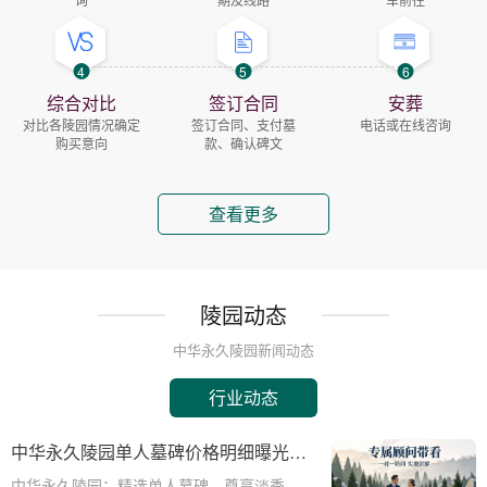
4
5
6
综合对比
签订合同
安葬
对比各陵园情况确定
签订合同、支付墓
电话或在线咨询
购买意向
款、确认碑文
查看更多
陵园动态
中华永久陵园新闻动态
行业动态
中华永久陵园单人墓碑价格明细曝光：
淡季下单立省数千，限时优惠深度解析
中华永久陵园：精选单人墓碑，尊享淡季限