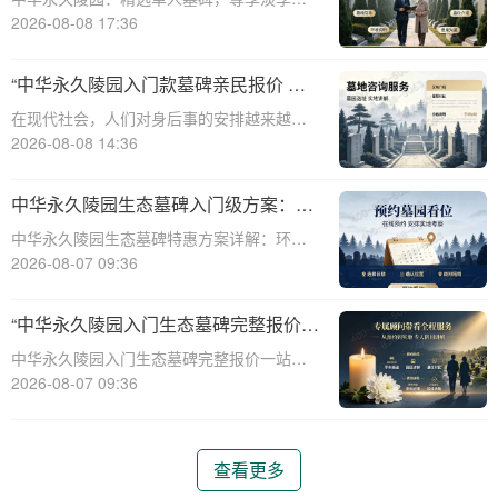
时优惠☎ 中华永久陵园电话:400-838-5063
2026-08-08 17:36
中华永久陵园，作为国内知名的陵园品牌，
始终以提供高品质的墓碑产品和服务为己
“中华永久陵园入门款墓碑亲民报价 一
任。本文将全面解析中华永久陵园多款
次性付清享折上折：超值优惠与便捷选
在现代社会，人们对身后事的安排越来越重
择的完美结合”
视，而墓碑作为逝者最后的尊严象征，其选
2026-08-08 14:36
择与设计也变得尤为重要。中华永久陵园作
为中国领先的陵园品牌，始终致力于为家属
中华永久陵园生态墓碑入门级方案：完
提供高品质、个性化的墓碑选择，同时注重
整报价与一站式服务打包特惠解析
中华永久陵园生态墓碑特惠方案详解：环
亲民价格和
保、经济、个性化选择☎ 中华永久陵园电
2026-08-07 09:36
话:400-838-5063随着人们对身后事的关注度
提升，选择一个环保且经济的陵园及墓碑成
“中华永久陵园入门生态墓碑完整报价
为许多家庭的考虑。中华永久陵园，作
一站式服务打包特惠详解”
中华永久陵园入门生态墓碑完整报价一站式
服务打包特惠详解☎ 中华永久陵园电话:400-
2026-08-07 09:36
838-5063中华永久陵园作为国内知名的陵园
之一，一直致力于提供高品质、个性化的墓
碑服务。生态墓碑作为一种环保、
查看更多