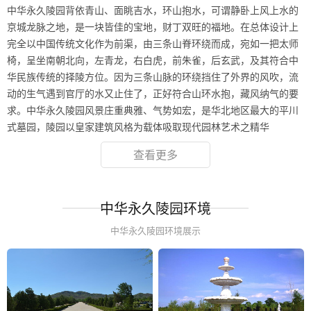
中华永久陵园背依青山、面眺吉水，环山抱水，可谓静卧上风上水的
京城龙脉之地，是一块皆佳的宝地，财丁双旺的福地。在总体设计上
完全以中国传统文化作为前渠，由三条山脊环绕而成，宛如一把太师
椅，呈坐南朝北向，左青龙，右白虎，前朱雀，后玄武，及其符合中
华民族传统的择陵方位。因为三条山脉的环绕挡住了外界的风吹，流
动的生气遇到官厅的水又止住了，正好符合山环水抱，藏风纳气的要
求。中华永久陵园风景庄重典雅、气势如宏，是华北地区最大的平川
式墓园，陵园以皇家建筑风格为载体吸取现代园林艺术之精华
查看更多
中华永久陵园环境
中华永久陵园环境展示