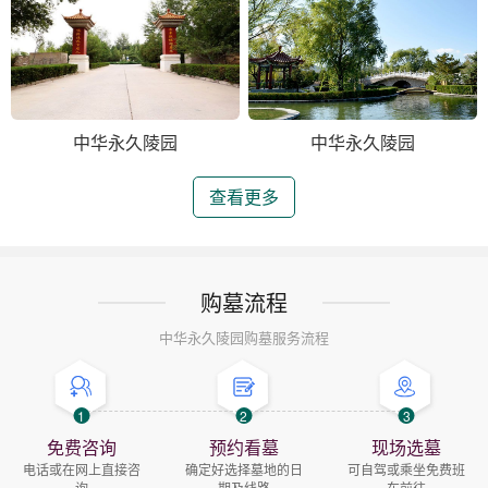
中华永久陵园
中华永久陵园
查看更多
购墓流程
中华永久陵园购墓服务流程
1
2
3
免费咨询
预约看墓
现场选墓
电话或在网上直接咨
确定好选择墓地的日
可自驾或乘坐免费班
询
期及线路
车前往