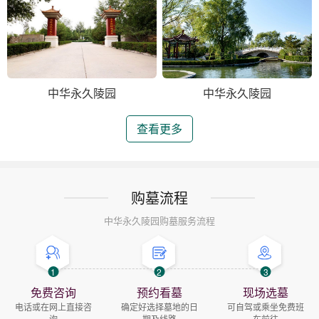
中华永久陵园
中华永久陵园
查看更多
购墓流程
中华永久陵园购墓服务流程
1
2
3
免费咨询
预约看墓
现场选墓
电话或在网上直接咨
确定好选择墓地的日
可自驾或乘坐免费班
询
期及线路
车前往