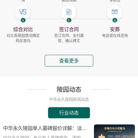
4
5
6
综合对比
签订合同
安葬
对比各陵园情况确定
签订合同、支付墓
电话或在线咨询
购买意向
款、确认碑文
查看更多
陵园动态
中华永久陵园新闻动态
行业动态
中华永久陵园单人墓碑报价详解：淡季
下单享数千元优惠
中华永久陵园：专业单人墓碑服务，透明报