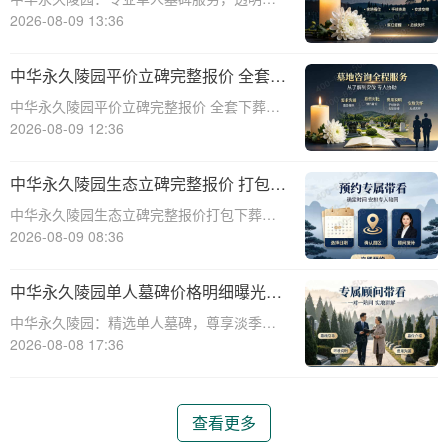
价与淡季优惠助力您选择理想安息之地☎ 中
2026-08-09 13:36
华永久陵园电话:400-838-5063中华永久陵
园，作为业界领先的陵园服务提供商，深知
中华永久陵园平价立碑完整报价 全套下
每一座墓碑背后承载的深情与敬意。
葬流程打包降价详解
中华永久陵园平价立碑完整报价 全套下葬流
程打包降价详解☎ 中华永久陵园电话:400-
2026-08-09 12:36
838-5063在人生的旅途中，每个人都会经历
生老病死。当我们的亲人离开这个世界，留
中华永久陵园生态立碑完整报价 打包下
下的是无尽的思念和缅怀。而中华
葬服务同步享折扣详解
中华永久陵园生态立碑完整报价打包下葬服
务同步享折扣详解☎ 中华永久陵园电话:400-
2026-08-09 08:36
838-5063中华永久陵园作为国内知名的陵园
之一，一直致力于为用户提供高品质的殡葬
中华永久陵园单人墓碑价格明细曝光：
服务。生态立碑作为一种新型的殡
淡季下单立省数千，限时优惠深度解析
中华永久陵园：精选单人墓碑，尊享淡季限
时优惠☎ 中华永久陵园电话:400-838-5063
2026-08-08 17:36
中华永久陵园，作为国内知名的陵园品牌，
始终以提供高品质的墓碑产品和服务为己
任。本文将全面解析中华永久陵园多款
查看更多