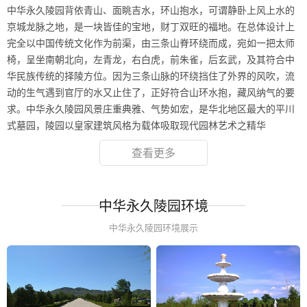
中华永久陵园背依青山、面眺吉水，环山抱水，可谓静卧上风上水的
京城龙脉之地，是一块皆佳的宝地，财丁双旺的福地。在总体设计上
完全以中国传统文化作为前渠，由三条山脊环绕而成，宛如一把太师
椅，呈坐南朝北向，左青龙，右白虎，前朱雀，后玄武，及其符合中
华民族传统的择陵方位。因为三条山脉的环绕挡住了外界的风吹，流
动的生气遇到官厅的水又止住了，正好符合山环水抱，藏风纳气的要
求。中华永久陵园风景庄重典雅、气势如宏，是华北地区最大的平川
式墓园，陵园以皇家建筑风格为载体吸取现代园林艺术之精华
查看更多
中华永久陵园环境
中华永久陵园环境展示