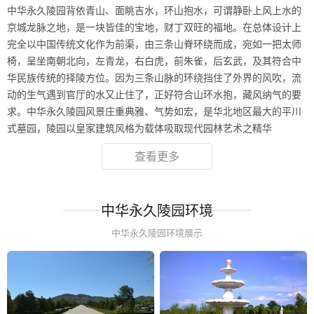
中华永久陵园背依青山、面眺吉水，环山抱水，可谓静卧上风上水的
京城龙脉之地，是一块皆佳的宝地，财丁双旺的福地。在总体设计上
完全以中国传统文化作为前渠，由三条山脊环绕而成，宛如一把太师
椅，呈坐南朝北向，左青龙，右白虎，前朱雀，后玄武，及其符合中
华民族传统的择陵方位。因为三条山脉的环绕挡住了外界的风吹，流
动的生气遇到官厅的水又止住了，正好符合山环水抱，藏风纳气的要
求。中华永久陵园风景庄重典雅、气势如宏，是华北地区最大的平川
式墓园，陵园以皇家建筑风格为载体吸取现代园林艺术之精华
查看更多
中华永久陵园环境
中华永久陵园环境展示