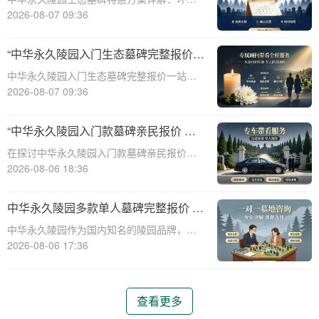
保、经济、个性化选择☎ 中华永久陵园电
2026-08-07 09:36
话:400-838-5063随着人们对身后事的关注度
提升，选择一个环保且经济的陵园及墓碑成
“中华永久陵园入门生态墓碑完整报价
为许多家庭的考虑。中华永久陵园，作
一站式服务打包特惠详解”
中华永久陵园入门生态墓碑完整报价一站式
服务打包特惠详解☎ 中华永久陵园电话:400-
2026-08-07 09:36
838-5063中华永久陵园作为国内知名的陵园
之一，一直致力于提供高品质、个性化的墓
“中华永久陵园入门款墓碑亲民报价 一
碑服务。生态墓碑作为一种环保、
次性付清享折上折：超值优惠与便捷选
在探讨中华永久陵园入门款墓碑亲民报价这
择的完美结合”
一主题时，我们首先需要理解墓碑选择的重
2026-08-06 18:36
要性及其对逝者与生者的影响。墓碑不仅是
对逝者的纪念，也是对生者情感的寄托。因
中华永久陵园多款单人墓碑完整报价 淡
此，选择一款既符合预算又具有纪念意义的
季下单直降数千元详解
中华永久陵园作为国内知名的陵园品牌，提
墓碑显得尤
供多种单人墓碑选择，满足不同客户的需
2026-08-06 17:36
求。本文将详细介绍中华永久陵园多款单人
墓碑的完整报价，并解释淡季下单直降数千
元的优惠政策，帮助消费者做出明智的选
查看更多
择。☎ 中华永