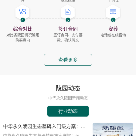
4
5
6
综合对比
签订合同
安葬
对比各陵园情况确定
签订合同、支付墓
电话或在线咨询
购买意向
款、确认碑文
查看更多
陵园动态
中华永久陵园新闻动态
行业动态
中华永久陵园生态墓碑入门级方案：完
整报价与一站式服务打包特惠解析
中华永久陵园生态墓碑特惠方案详解：环