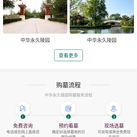
中华永久陵园
中华永久陵园
查看更多
购墓流程
中华永久陵园购墓服务流程
1
2
3
免费咨询
预约看墓
现场选墓
电话或在网上直接咨
确定好选择墓地的日
可自驾或乘坐免费班
询
期及线路
车前往