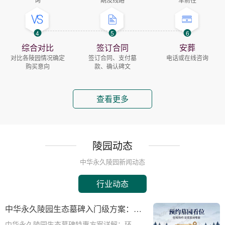
4
5
6
综合对比
签订合同
安葬
对比各陵园情况确定
签订合同、支付墓
电话或在线咨询
购买意向
款、确认碑文
查看更多
陵园动态
中华永久陵园新闻动态
行业动态
中华永久陵园生态墓碑入门级方案：完
整报价与一站式服务打包特惠解析
中华永久陵园生态墓碑特惠方案详解：环