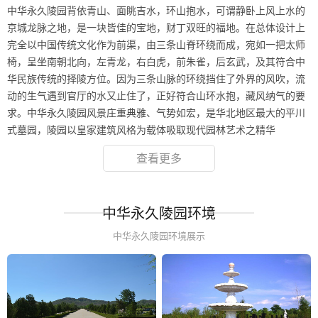
中华永久陵园背依青山、面眺吉水，环山抱水，可谓静卧上风上水的
京城龙脉之地，是一块皆佳的宝地，财丁双旺的福地。在总体设计上
完全以中国传统文化作为前渠，由三条山脊环绕而成，宛如一把太师
椅，呈坐南朝北向，左青龙，右白虎，前朱雀，后玄武，及其符合中
华民族传统的择陵方位。因为三条山脉的环绕挡住了外界的风吹，流
动的生气遇到官厅的水又止住了，正好符合山环水抱，藏风纳气的要
求。中华永久陵园风景庄重典雅、气势如宏，是华北地区最大的平川
式墓园，陵园以皇家建筑风格为载体吸取现代园林艺术之精华
查看更多
中华永久陵园环境
中华永久陵园环境展示