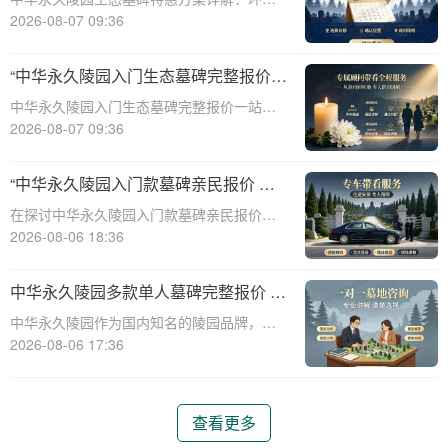
保、经济、个性化选择☎ 中华永久陵园电
2026-08-07 09:36
话:400-838-5063随着人们对身后事的关注度
提升，选择一个环保且经济的陵园及墓碑成
“中华永久陵园入门生态墓碑完整报价
为许多家庭的考虑。中华永久陵园，作
一站式服务打包特惠详解”
中华永久陵园入门生态墓碑完整报价一站式
服务打包特惠详解☎ 中华永久陵园电话:400-
2026-08-07 09:36
838-5063中华永久陵园作为国内知名的陵园
之一，一直致力于提供高品质、个性化的墓
“中华永久陵园入门款墓碑亲民报价 一
碑服务。生态墓碑作为一种环保、
次性付清享折上折：超值优惠与便捷选
在探讨中华永久陵园入门款墓碑亲民报价这
择的完美结合”
一主题时，我们首先需要理解墓碑选择的重
2026-08-06 18:36
要性及其对逝者与生者的影响。墓碑不仅是
对逝者的纪念，也是对生者情感的寄托。因
中华永久陵园多款单人墓碑完整报价 淡
此，选择一款既符合预算又具有纪念意义的
季下单直降数千元详解
中华永久陵园作为国内知名的陵园品牌，提
墓碑显得尤
供多种单人墓碑选择，满足不同客户的需
2026-08-06 17:36
求。本文将详细介绍中华永久陵园多款单人
墓碑的完整报价，并解释淡季下单直降数千
元的优惠政策，帮助消费者做出明智的选
查看更多
择。☎ 中华永