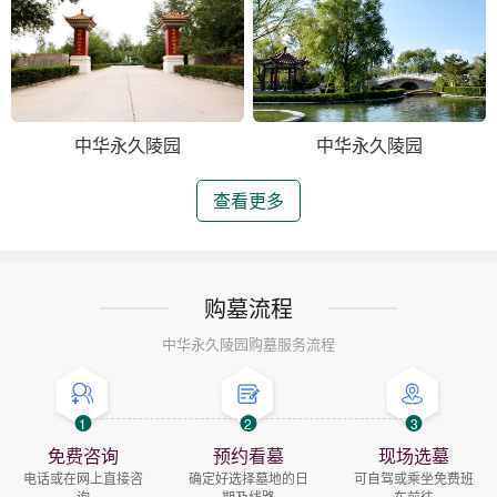
中华永久陵园
中华永久陵园
查看更多
购墓流程
中华永久陵园购墓服务流程
1
2
3
免费咨询
预约看墓
现场选墓
电话或在网上直接咨
确定好选择墓地的日
可自驾或乘坐免费班
询
期及线路
车前往