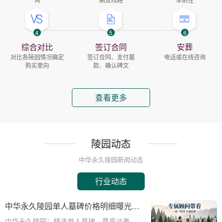
4
5
6
综合对比
签订合同
安葬
对比各陵园情况确定
签订合同、支付墓
电话或在线咨询
购买意向
款、确认碑文
查看更多
陵园动态
中华永久陵园新闻动态
行业动态
中华永久陵园单人墓碑价格明细曝光：
淡季下单立省数千，限时优惠深度解析
中华永久陵园：精选单人墓碑，尊享淡季限