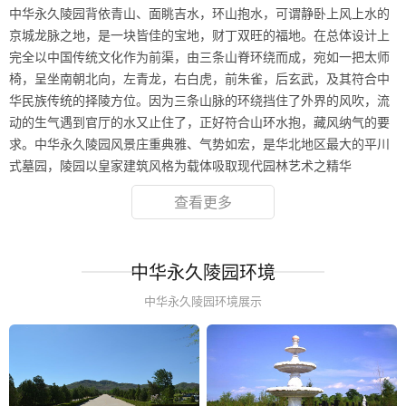
中华永久陵园背依青山、面眺吉水，环山抱水，可谓静卧上风上水的
京城龙脉之地，是一块皆佳的宝地，财丁双旺的福地。在总体设计上
完全以中国传统文化作为前渠，由三条山脊环绕而成，宛如一把太师
椅，呈坐南朝北向，左青龙，右白虎，前朱雀，后玄武，及其符合中
华民族传统的择陵方位。因为三条山脉的环绕挡住了外界的风吹，流
动的生气遇到官厅的水又止住了，正好符合山环水抱，藏风纳气的要
求。中华永久陵园风景庄重典雅、气势如宏，是华北地区最大的平川
式墓园，陵园以皇家建筑风格为载体吸取现代园林艺术之精华
查看更多
中华永久陵园环境
中华永久陵园环境展示