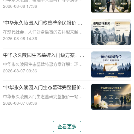
时优惠☎ 中华永久陵园电话:400-838-5063
2026-08-08 17:36
中华永久陵园，作为国内知名的陵园品牌，
始终以提供高品质的墓碑产品和服务为己
“中华永久陵园入门款墓碑亲民报价 一
任。本文将全面解析中华永久陵园多款
次性付清享折上折：超值优惠与便捷选
在现代社会，人们对身后事的安排越来越重
择的完美结合”
视，而墓碑作为逝者最后的尊严象征，其选
2026-08-08 14:36
择与设计也变得尤为重要。中华永久陵园作
为中国领先的陵园品牌，始终致力于为家属
中华永久陵园生态墓碑入门级方案：完
提供高品质、个性化的墓碑选择，同时注重
整报价与一站式服务打包特惠解析
中华永久陵园生态墓碑特惠方案详解：环
亲民价格和
保、经济、个性化选择☎ 中华永久陵园电
2026-08-07 09:36
话:400-838-5063随着人们对身后事的关注度
提升，选择一个环保且经济的陵园及墓碑成
“中华永久陵园入门生态墓碑完整报价
为许多家庭的考虑。中华永久陵园，作
一站式服务打包特惠详解”
中华永久陵园入门生态墓碑完整报价一站式
服务打包特惠详解☎ 中华永久陵园电话:400-
2026-08-07 09:36
838-5063中华永久陵园作为国内知名的陵园
之一，一直致力于提供高品质、个性化的墓
碑服务。生态墓碑作为一种环保、
查看更多