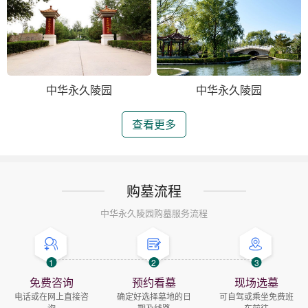
中华永久陵园
中华永久陵园
查看更多
购墓流程
中华永久陵园购墓服务流程
1
2
3
免费咨询
预约看墓
现场选墓
电话或在网上直接咨
确定好选择墓地的日
可自驾或乘坐免费班
询
期及线路
车前往