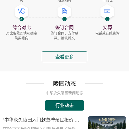
4
5
6
综合对比
签订合同
安葬
对比各陵园情况确定
签订合同、支付墓
电话或在线咨询
购买意向
款、确认碑文
查看更多
陵园动态
中华永久陵园新闻动态
行业动态
“中华永久陵园入门款墓碑亲民报价 一
次性付清享折上折：超值优惠与便捷选
在探讨中华永久陵园入门款墓碑亲民报价这