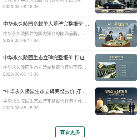
择的完美结合”
一主题时，我们首先需要理解墓碑选择的重
2026-08-06 18:36
要性及其对逝者与生者的影响。墓碑不仅是
对逝者的纪念，也是对生者情感的寄托。因
中华永久陵园多款单人墓碑完整报价 淡
此，选择一款既符合预算又具有纪念意义的
季下单直降数千元详解
中华永久陵园作为国内知名的陵园品牌，提
墓碑显得尤
供多种单人墓碑选择，满足不同客户的需
2026-08-06 17:36
求。本文将详细介绍中华永久陵园多款单人
墓碑的完整报价，并解释淡季下单直降数千
中华永久陵园生态立碑完整报价 打包下
元的优惠政策，帮助消费者做出明智的选
葬服务同步享折扣详解
中华永久陵园生态立碑完整报价打包下葬服
择。☎ 中华永
务同步享折扣详解☎ 中华永久陵园电话:400-
2026-08-06 13:36
838-5063在现代社会，人们对死亡和身后事
的规划越来越重视。中华永久陵园作为国内
“中华永久陵园生态立碑完整报价 打包
知名的陵园品牌，提供了一系列生
下葬服务同步享折扣：全方位福利解析
中华永久陵园生态立碑完整报价打包下葬服
与专属优惠”
务同步享折扣：全方位福利解析与专属优惠
2026-08-05 15:36
☎ 中华永久陵园电话:400-838-5063在现代
社会，人们对生命的尊重和对逝者的缅怀方
式有了更多的选择。中华永久陵园作
查看更多