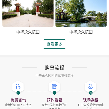
中华永久陵园
中华永久陵园
查看更多
购墓流程
中华永久陵园购墓服务流程
1
2
3
免费咨询
预约看墓
现场选墓
电话或在网上直接咨
确定好选择墓地的日
可自驾或乘坐免费班
询
期及线路
车前往