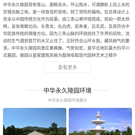
中华永久陵园背依青山、面眺吉水，环山抱水，可谓静卧上风上水的
京城龙脉之地，是一块皆佳的宝地，财丁双旺的福地。在总体设计上
完全以中国传统文化作为前渠，由三条山脊环绕而成，宛如一把太师
椅，呈坐南朝北向，左青龙，右白虎，前朱雀，后玄武，及其符合中
华民族传统的择陵方位。因为三条山脉的环绕挡住了外界的风吹，流
动的生气遇到官厅的水又止住了，正好符合山环水抱，藏风纳气的要
求。中华永久陵园风景庄重典雅、气势如宏，是华北地区最大的平川
式墓园，陵园以皇家建筑风格为载体吸取现代园林艺术之精华
查看更多
中华永久陵园环境
中华永久陵园环境展示