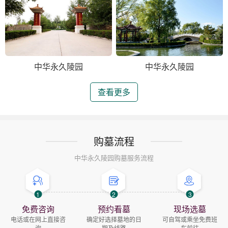
中华永久陵园
中华永久陵园
查看更多
购墓流程
中华永久陵园购墓服务流程
1
2
3
免费咨询
预约看墓
现场选墓
电话或在网上直接咨
确定好选择墓地的日
可自驾或乘坐免费班
询
期及线路
车前往