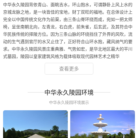
中华永久陵园背依青山、面眺吉水，环山抱水，可谓静卧上风上水的
京城龙脉之地，是一块皆佳的宝地，财丁双旺的福地。在总体设计上
完全以中国传统文化作为前渠，由三条山脊环绕而成，宛如一把太师
椅，呈坐南朝北向，左青龙，右白虎，前朱雀，后玄武，及其符合中
华民族传统的择陵方位。因为三条山脉的环绕挡住了外界的风吹，流
动的生气遇到官厅的水又止住了，正好符合山环水抱，藏风纳气的要
求。中华永久陵园风景庄重典雅、气势如宏，是华北地区最大的平川
式墓园，陵园以皇家建筑风格为载体吸取现代园林艺术之精华
查看更多
中华永久陵园环境
中华永久陵园环境展示