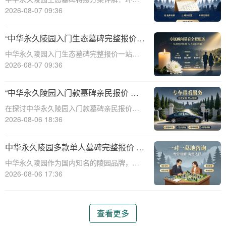
保、经济、个性化选择☎ 中华永久陵园电
2026-08-07 09:36
话:400-838-5063随着人们对身后事的关注度
提升，选择一个环保且经济的陵园及墓碑成
“中华永久陵园入门生态墓碑完整报价
为许多家庭的考虑。中华永久陵园，作
一站式服务打包特惠详解”
中华永久陵园入门生态墓碑完整报价一站式
服务打包特惠详解☎ 中华永久陵园电话:400-
2026-08-07 09:36
838-5063中华永久陵园作为国内知名的陵园
之一，一直致力于提供高品质、个性化的墓
“中华永久陵园入门款墓碑亲民报价 一
碑服务。生态墓碑作为一种环保、
次性付清享折上折：超值优惠与便捷选
在探讨中华永久陵园入门款墓碑亲民报价这
择的完美结合”
一主题时，我们首先需要理解墓碑选择的重
2026-08-06 18:36
要性及其对逝者与生者的影响。墓碑不仅是
对逝者的纪念，也是对生者情感的寄托。因
中华永久陵园多款单人墓碑完整报价 淡
此，选择一款既符合预算又具有纪念意义的
季下单直降数千元详解
中华永久陵园作为国内知名的陵园品牌，提
墓碑显得尤
供多种单人墓碑选择，满足不同客户的需
2026-08-06 17:36
求。本文将详细介绍中华永久陵园多款单人
墓碑的完整报价，并解释淡季下单直降数千
元的优惠政策，帮助消费者做出明智的选
查看更多
择。☎ 中华永