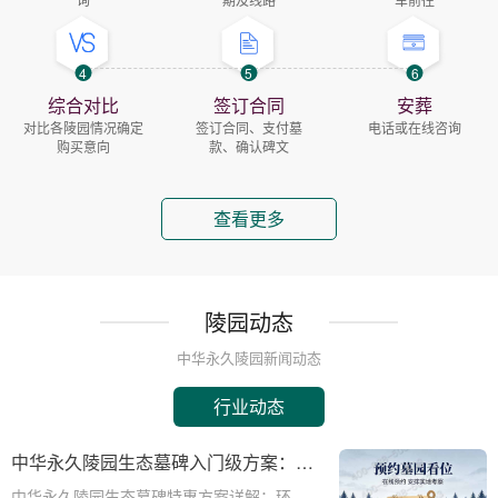
4
5
6
综合对比
签订合同
安葬
对比各陵园情况确定
签订合同、支付墓
电话或在线咨询
购买意向
款、确认碑文
查看更多
陵园动态
中华永久陵园新闻动态
行业动态
中华永久陵园生态墓碑入门级方案：完
整报价与一站式服务打包特惠解析
中华永久陵园生态墓碑特惠方案详解：环